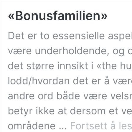
«Bonusfamilien»
Det er to essensielle aspe
være underholdende, og d
det større innsikt i «the
lodd/hvordan det er å væ
andre ord både være vels
betyr ikke at dersom et ve
områdene …
Fortsett å le