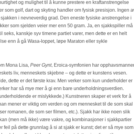
hurtighet og mulighet til å kunne prestere en kraftanstrengelse
er som golf, dart og skyting handler om fysisk presisjon. Ingen a
 sjakken i nevneverdig grad. Den eneste fysiske anstrengelse i
brikker som sjelden veier mer enn 50 gram. Ja, en sjakkspiller må
il seks, kanskje syv timene partiet varer, men dette er en helt
lse enn å gå Wasa-loppet, løpe Maraton eller sykle
som Mona Lisa,
Peer Gynt
, Eroica-symfonien har opphavsmanne
skets liv, menneskets skjebne – og dette er kunstens vesen.
de, dette er det første krav. Men verker som kun underholder er
verker har så mye mer å gi enn bare underholdningsverdien.
underholdende er mislykkede.) Kunstneren skaper et verk for å
e han mener er viktig om verden og om mennesket til de som skal
er romanen, de som ser filmen, etc.). Sjakk har ikke noen slik
kan (men må ikke) være vakre, og kombinasjoner i sjakkpartier
 feil på dette grunnlag å si at sjakk er kunst; det er så mye som