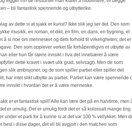
og legger inn de ressurser man klarer å mobilisere, vil begge
ken – bli fantastisk spennende og utbytterike.
g av dette si at sjakk er kunst? Ikke slik jeg ser det. Den som
tykke musikk, en roman, et dikt, en film, en dans, en bygning, et
 å si noe om mennesket og dets forhold til virkeligheten; det er
gave. Den som opplever verket får forhåpentligvis et utbytte av
 han eller hun får større innsikt i hva det innebærer å være
fyller dette kravet i svært ulik grad, selvsagt). Men de som
gen slik ambisjoner, og de som spiller partiet eller spiller det
ilt, har intet slikt utbytte av partiet. Partiet kan være spennende 
ørre innsikt i hvordan det er å være menneske.
Sjakk er et fantastisk spill! Alle kan lære det på en halvtime, men 
 det er umulig. Det er umulig fordi det er så kolossalt mange ting
er under et parti for å kunne si at det var 100 % vellykket. Men 
t best i disse dager, det vil bli avgjort i den matchen som