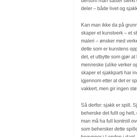
dersom man satser sterkt 
deler – både livet og sjak
Kan man ikke da på grunnla
skaper et kunstverk – et s
maleri – ønsker med verket
dette som er kunstens opp
det, et utbytte som gjør at
menneske (ulike verker opp
skaper et sjakkparti har in
igjennom etter at det er sp
vakkert, men gir ingen st
Så derfor: sjakk er spill. 
beherske det fullt og helt,
man må ha full kontroll ov
som behersker dette spille
begynner i London i dag!