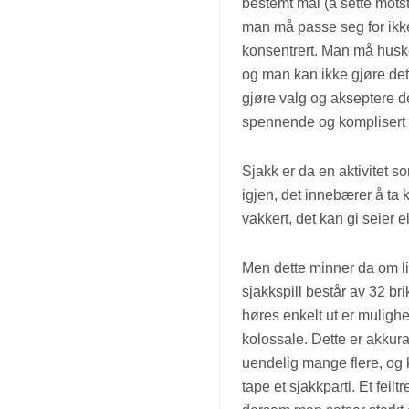
bestemt mål (å sette mot
man må passe seg for ikk
konsentrert. Man må huske 
og man kan ikke gjøre det
gjøre valg og akseptere d
spennende og komplisert 
Sjakk er da en aktivitet 
igjen, det innebærer å ta
vakkert, det kan gi seier e
Men dette minner da om livet
sjakkspill består av 32 br
høres enkelt ut er muligh
kolossale. Dette er akkura
uendelig mange flere, og 
tape et sjakkparti. Et feil