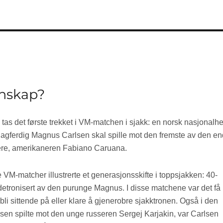
denskap?
 tas det første trekket i VM-matchen i sjakk: en norsk nasjonalhel
lagferdig Magnus Carlsen skal spille mot den fremste av den e
lere, amerikaneren Fabiano Caruana.
 VM-matcher illustrerte et generasjonsskifte i toppsjakken: 40-
etronisert av den purunge Magnus. I disse matchene var det få
bli sittende på eller klare å gjenerobre sjakktronen. Også i den
lsen spilte mot den unge russeren Sergej Karjakin, var Carlsen