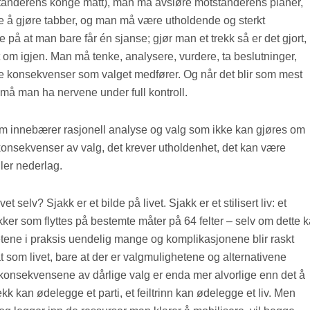
standerens konge matt), man må avsløre motstanderens planer,
e å gjøre tabber, og man må være utholdende og sterkt
på at man bare får én sjanse; gjør man et trekk så er det gjort,
 om igjen. Man må tenke, analysere, vurdere, ta beslutninger,
e konsekvenser som valget medfører. Og når det blir som mest
må man ha nervene under full kontroll.
som innebærer rasjonell analyse og valg som ikke kan gjøres om
 konsekvenser av valg, det krever utholdenhet, det kan være
ller nederlag.
 selv? Sjakk er et bilde på livet. Sjakk er et stilisert liv: et
ikker som flyttes på bestemte måter på 64 felter – selv om dette 
etene i praksis uendelig mange og komplikasjonene blir raskt
t som livet, bare at der er valgmulighetene og alternativene
konsekvensene av dårlige valg er enda mer alvorlige enn det å
trekk kan ødelegge et parti, et feiltrinn kan ødelegge et liv. Men