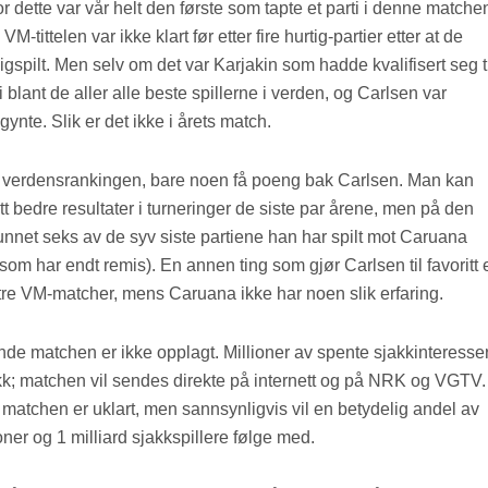
 for dette var vår helt den første som tapte et parti i denne matche
-tittelen var ikke klart før etter fire hurtig-partier etter at de
igspilt. Men selv om det var Karjakin som hadde kvalifisert seg t
blant de aller alle beste spillerne i verden, og Carlsen var
gynte. Slik er det ikke i årets match.
 verdensrankingen, bare noen få poeng bak Carlsen. Man kan
t bedre resultater i turneringer de siste par årene, men på den
nnet seks av de syv siste partiene han har spilt mot Caruana
er som har endt remis). En annen ting som gjør Carlsen til favoritt 
tre VM-matcher, mens Caruana ikke har noen slik erfaring.
e matchen er ikke opplagt. Millioner av spente sjakkinteresse
rekk; matchen vil sendes direkte på internett og på NRK og VGTV.
matchen er uklart, men sannsynligvis vil en betydelig andel av
ner og 1 milliard sjakkspillere følge med.