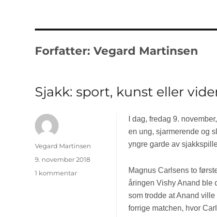
Forfatter:
Vegard Martinsen
Sjakk: sport, kunst eller vi
I dag, fredag 9. november,
en ung, sjarmerende og s
yngre garde av sjakkspil
Forfatter
Vegard Martinsen
Publisert
9. november 2018
Magnus Carlsens to første
1 kommentar
til
åringen Vishy Anand ble d
Sjakk:
sport,
som trodde at Anand ville 
kunst
forrige matchen, hvor Car
eller