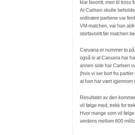
klar favoritt, men til tross
videnskap?
At Carlsen skulle beholde VM
ordinære partiene var ferd
VM-matchen, var han aldri 
storfavoritt før matchen be
Caruana er nummer to på
også si at Caruana har hat
annen side har Carlsen vu
(hvis vi ser bort fra parti
at han har vært igjennom 
Resultatet av den kommend
vil følge med, trekk for t
Hvor mange som vil følge 
verdens mellom 600 millio