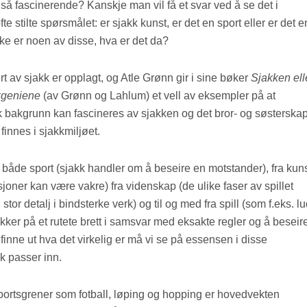
så fascinerende? Kanskje man vil få et svar ved å se det i
stilte spørsmålet: er sjakk kunst, er det en sport eller er det e
ke er noen av disse, hva er det da?
t av sjakk er opplagt, og Atle Grønn gir i sine bøker
Sjakken ell
kgeniene
(av Grønn og Lahlum) et vell av eksempler på at
 bakgrunn kan fascineres av sjakken og det bror- og søsterska
finnes i sjakkmiljøet.
 både sport (sjakk handler om å beseire en motstander), fra kun
joner kan være vakre) fra videnskap (de ulike faser av spillet
stor detalj i bindsterke verk) og til og med fra spill (som f.eks. l
brikker på et rutete brett i samsvar med eksakte regler og å beseir
finne ut hva det virkelig er må vi se på essensen i disse
k passer inn.
sportsgrener som fotball, løping og hopping er hovedvekten