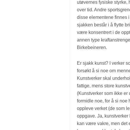
utøvernes fysiske styrke, 
over tid. Andre sportsgren
disse elementene finnes i
sjakken består i å flytte 
være konsentrert i de oppt
annen type kraftanstrenge
Birkebeineren.
Er sjakk kunst? I verker 
forsøkt å si noe om menne
Kunstverker skal underhol
fattige, mens store kunst
(Kunstverker som ikke er 
formidle noe, for å si no
oppleve verket (de som les
oppgave. Ja, kunstverker 
kan være vakre, men det er