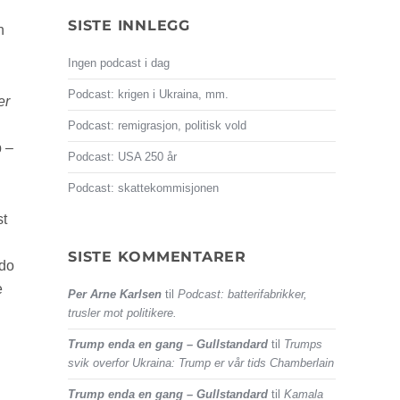
SISTE INNLEGG
n
Ingen podcast i dag
Podcast: krigen i Ukraina, mm.
er
Podcast: remigrasjon, politisk vold
p –
Podcast: USA 250 år
Podcast: skattekommisjonen
st
SISTE KOMMENTARER
udo
e
Per Arne Karlsen
til
Podcast: batterifabrikker,
trusler mot politikere.
Trump enda en gang – Gullstandard
til
Trumps
svik overfor Ukraina: Trump er vår tids Chamberlain
Trump enda en gang – Gullstandard
til
Kamala