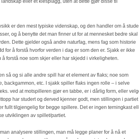
 landskap eller et klesplagg, uten at dette gjør disse til
sikk er den mest typiske videnskap, og den handler om å stude
sser, og å benytte det man finner ut for at mennesket bedre skal
erden. Dette gjelder også andre naturfag, mens fag som historie
d for å forstå hvorfor verden i dag er som den er. Sjakk er ikke
 å forstå noe som skjer eller har skjedd i virkeligheten.
men så og si alle andre spill har et element av flaks; noe som
e, backgammon, etc. I sjakk spiller flaks ingen rolle – i selve
.eks. ved at motspilleren gjør en tabbe, er i dårlig form, eller velg
opp har studert og derved kjenner godt, men stillingen i partiet
r fullt tilgjengelig for begge spillere. Det er ingen terningkast ell
e utviklingen av spillet/partiet.
 man analysere stillingen, man må legge planer for å nå et