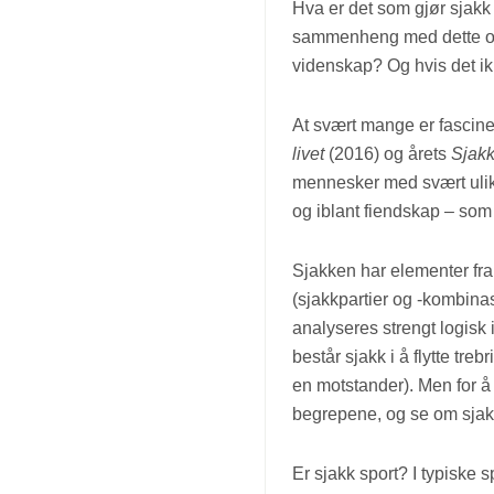
Hva er det som gjør sjakk 
sammenheng med dette ofte 
videnskap? Og hvis det ik
At svært mange er fasciner
livet
(2016) og årets
Sjak
mennesker med svært ulik
og iblant fiendskap – som 
Sjakken har elementer fra
(sjakkpartier og -kombinas
analyseres strengt logisk i 
består sjakk i å flytte tre
en motstander). Men for å 
begrepene, og se om sjak
Er sjakk sport? I typiske 