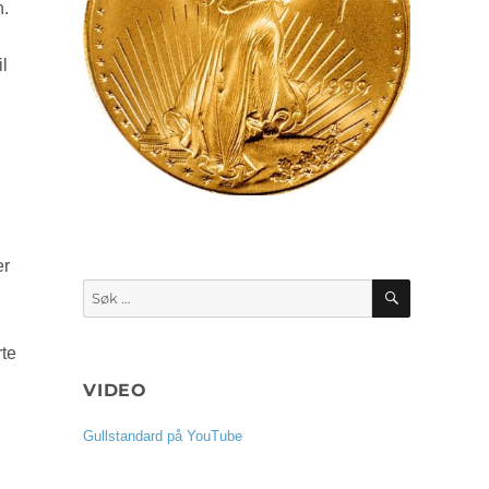
n.
il
er
SØK
Søk
etter:
rte
VIDEO
Gullstandard på YouTube