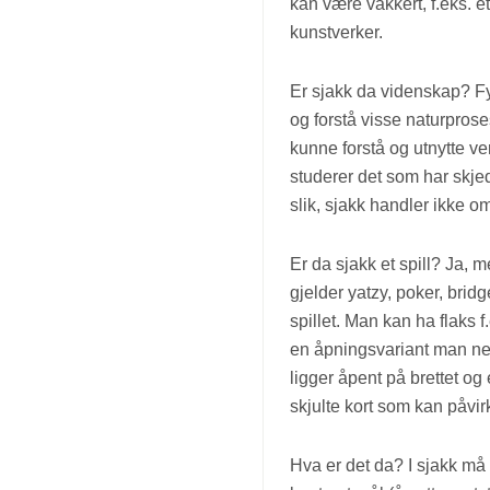
kan være vakkert, f.eks. et
kunstverker.
Er sjakk da videnskap? Fy
og forstå visse naturprose
kunne forstå og utnytte v
studerer det som har skjed
slik, sjakk handler ikke om
Er da sjakk et spill? Ja, 
gjelder yatzy, poker, bridg
spillet. Man kan ha flaks f
en åpningsvariant man nett
ligger åpent på brettet og e
skjulte kort som kan påvirk
Hva er det da? I sjakk må