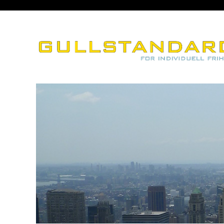
– for individuell frihet
Gullstandard