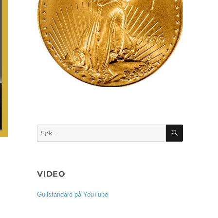
SØK
Søk
etter:
VIDEO
Gullstandard på YouTube