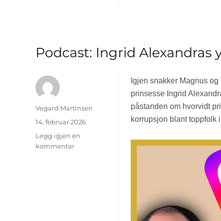
Podcast: Ingrid Alexandras y
Igjen snakker Magnus og 
prinsesse Ingrid Alexandra
påstanden om hvorvidt prin
Forfatter
Vegard Martinsen
korrupsjon blant toppfolk i
Publisert
14. februar 2026
Legg igjen en
kommentar
til
Podcast:
Ingrid
Alexandras
ytringsfrihet,
korrupsjon