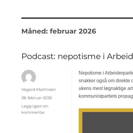
Måned: februar 2026
Podcast: nepotisme i Arbei
Nepotisme i Arbeiderpart
snakker også om direkte de
ukens mest løgnaktige arti
Forfatter
Vegard Martinsen
kommunistpartiets propa
Publisert
28. februar 2026
Legg igjen en
kommentar
til
Podcast:
nepotisme
i