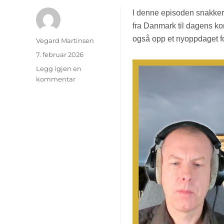
I denne episoden snakker
fra Danmark til dagens k
også opp et nyoppdaget folk
Forfatter
Vegard Martinsen
Publisert
7. februar 2026
Legg igjen en
kommentar
til
Podcast:
kongehuset
og
veien
til
Epstein