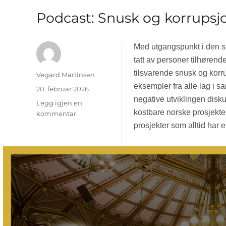
Podcast: Snusk og korrupsjon
Med utgangspunkt i den si
tatt av personer tilhøren
tilsvarende snusk og korrup
Forfatter
Vegard Martinsen
eksempler fra alle lag i 
Publisert
20. februar 2026
negative utviklingen disk
Legg igjen en
kostbare norske prosjekte
kommentar
til
Podcast:
prosjekter som alltid har 
Snusk
og
korrupsjon
–
ikke
bare
i
eliten