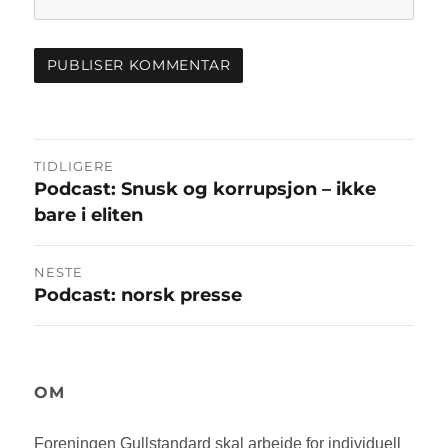
Innleggsnavigasjon
TIDLIGERE
Podcast: Snusk og korrupsjon – ikke
Forrige
bare i eliten
innlegg:
NESTE
Podcast: norsk presse
Neste
innlegg:
OM
Foreningen Gullstandard skal arbeide for individuell