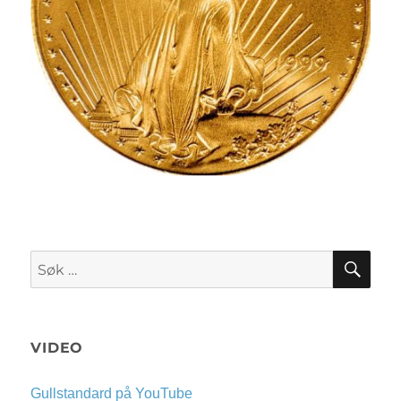
SØK
Søk
etter:
VIDEO
Gullstandard på YouTube