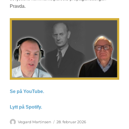
Pravda.
Se på YouTube.
Lytt på Spotify.
Forfatter
Vegard Martinsen
Publisert
28. februar 2026