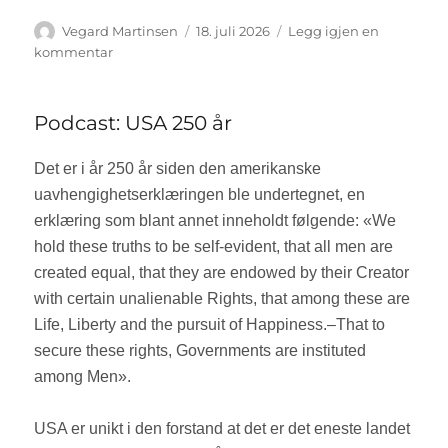
Forfatter
Vegard Martinsen
Publisert
18. juli 2026
Legg igjen en
kommentar
til
Podcast:
remigrasjon,
politisk
Podcast: USA 250 år
vold
Det er i år 250 år siden den amerikanske
uavhengighetserklæringen ble undertegnet, en
erklæring som blant annet inneholdt følgende: «We
hold these truths to be self-evident, that all men are
created equal, that they are endowed by their Creator
with certain unalienable Rights, that among these are
Life, Liberty and the pursuit of Happiness.–That to
secure these rights, Governments are instituted
among Men».
USA er unikt i den forstand at det er det eneste landet