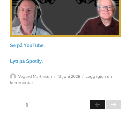
Se på YouTube.
Lytt på Spotify.
Forfatter
Vegard Martinsen
Publisert
13. juni 2026
Legg igjen en
kommentar
til
Podcast:
Storebror
ser
Innleggnavigasjon
SIDE
1
deg:
NE
Overvåkning,
ST
personvern
E
og
SID