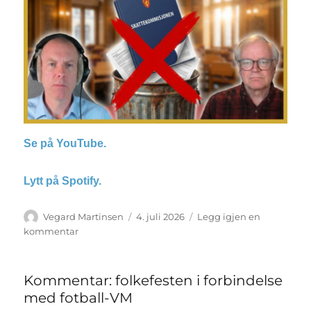
Se på YouTube.
Lytt på Spotify.
Forfatter
Vegard Martinsen
Publisert
4. juli 2026
Legg igjen en
kommentar
til
Podcast:
skattekommisjonen
Kommentar: folkefesten i forbindelse
med fotball-VM