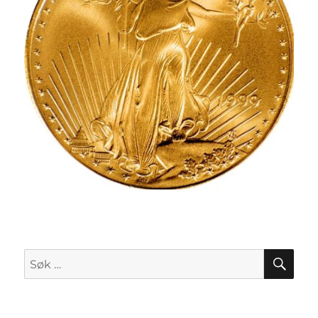
SØK
Søk
etter: