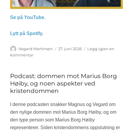
Se på YouTube.
Lytt på Spotify.
Forfatter
Vegard Martinsen
Publisert
27. juni 2026
Legg igjen en
kommentar
til
Podcast:
Storbritannia
viser
Podcast: dommen mot Marius Borg
velferdsstatens
Høiby, og noen aspekter ved
forfall
kristendommen
I denne podcasten snakker Magnus og Vegard om
den nylige dommen mot Marius Borg Høiby, og om
den type person som Marius Borg Høiby
representerer. Siden kristendommens oppslutning er