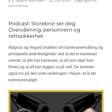
Forfatter
Vegard Martinsen
Publisert
20. juni 2026
Legg igjen en
kommentar
til
Podcast:
dommen
mot
Podcast: Storebror ser deg:
Marius
Overvåkning, personvern og
Borg
rettssikkerhet
Høiby,
og
Magnus og Vegard snakker om kameraovervåking og
noen
aspekter
prinsipielle betenkeligheter ved at det er kameraer
ved
overalt, at alle har kameraer, at alt som skjer kan
kristendommen
filmes og at alt kan legges ut på nett. De kommer
også inn på den siste utviklingen i Høyre, et år før
kommunevalget.