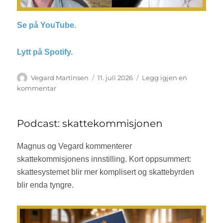
Se på YouTube.
Lytt på Spotify.
Forfatter
Vegard Martinsen
Publisert
11. juli 2026
Legg igjen en
kommentar
til
Podcast:
USA
250
Podcast: skattekommisjonen
år
Magnus og Vegard kommenterer
skattekommisjonens innstilling. Kort oppsummert:
skattesystemet blir mer komplisert og skattebyrden
blir enda tyngre.