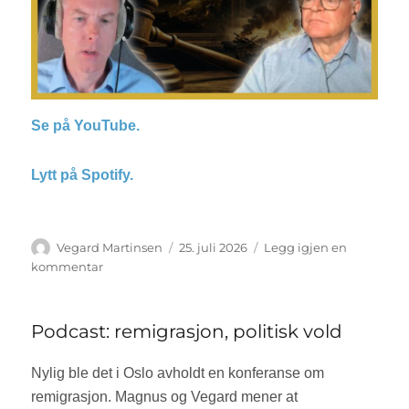
Se på YouTube.
Lytt på Spotify.
Forfatter
Vegard Martinsen
Publisert
25. juli 2026
Legg igjen en
kommentar
til
Podcast:
krigen
i
Podcast: remigrasjon, politisk vold
Ukraina,
mm.
Nylig ble det i Oslo avholdt en konferanse om
remigrasjon. Magnus og Vegard mener at