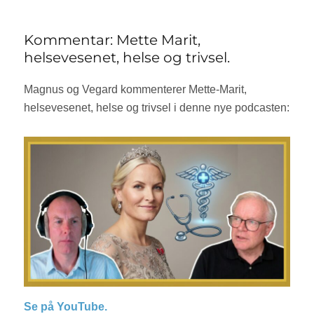
Kommentar:
folkefesten
i
Kommentar: Mette Marit,
forbindelse
helsevesenet, helse og trivsel.
med
fotball-
Magnus og Vegard kommenterer Mette-Marit,
VM
helsevesenet, helse og trivsel i denne nye podcasten:
Se på YouTube.