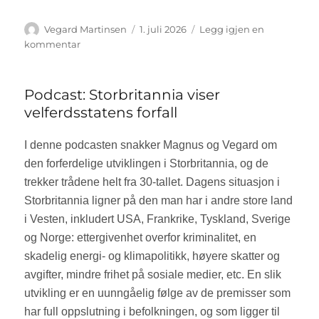
Forfatter
Vegard Martinsen
Publisert
1. juli 2026
Legg igjen en
kommentar
til
Kommentar:
Mette
Marit,
Podcast: Storbritannia viser
helsevesenet,
velferdsstatens forfall
helse
og
I denne podcasten snakker Magnus og Vegard om
trivsel.
den forferdelige utviklingen i Storbritannia, og de
trekker trådene helt fra 30-tallet. Dagens situasjon i
Storbritannia ligner på den man har i andre store land
i Vesten, inkludert USA, Frankrike, Tyskland, Sverige
og Norge: ettergivenhet overfor kriminalitet, en
skadelig energi- og klimapolitikk, høyere skatter og
avgifter, mindre frihet på sosiale medier, etc. En slik
utvikling er en uunngåelig følge av de premisser som
har full oppslutning i befolkningen, og som ligger til