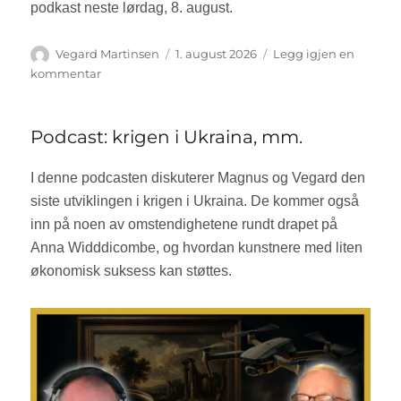
podkast neste lørdag, 8. august.
Forfatter
Vegard Martinsen
Publisert
1. august 2026
Legg igjen en
kommentar
til
Ingen
podcast
i
Podcast: krigen i Ukraina, mm.
dag
I denne podcasten diskuterer Magnus og Vegard den
siste utviklingen i krigen i Ukraina. De kommer også
inn på noen av omstendighetene rundt drapet på
Anna Widddicombe, og hvordan kunstnere med liten
økonomisk suksess kan støttes.