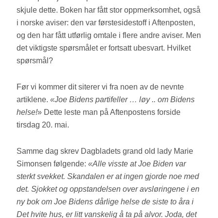
skjule dette. Boken har fått stor oppmerksomhet, også
i norske aviser: den var førstesidestoff i Aftenposten,
og den har fått utførlig omtale i flere andre aviser. Men
det viktigste spørsmålet er fortsatt ubesvart. Hvilket
spørsmål?
Før vi kommer dit siterer vi fra noen av de nevnte
artiklene.
«Joe Bidens partifeller … løy .. om Bidens
helse!
» Dette leste man på Aftenpostens forside
tirsdag 20. mai.
Samme dag skrev Dagbladets grand old lady Marie
Simonsen følgende:
«Alle visste at Joe Biden var
sterkt svekket. Skandalen er at ingen gjorde noe med
det. Sjokket og oppstandelsen over avsløringene i en
ny bok om Joe Bidens dårlige helse de siste to åra i
Det hvite hus, er litt vanskelig å ta på alvor. Joda, det