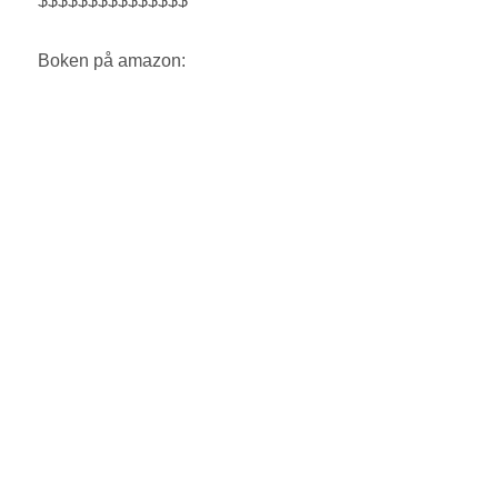
$$$$$$$$$$$$$$$
Boken på amazon: