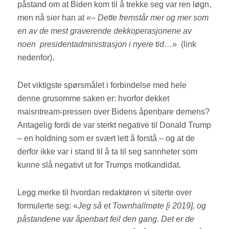
påstand om at Biden kom til å trekke seg var ren løgn,
men nå sier han at
«– Dette fremstår mer og mer som
en av de mest graverende dekkoperasjonene av
noen presidentadministrasjon i nyere tid…»
(link
nedenfor).
Det viktigste spørsmålet i forbindelse med hele
denne grusomme saken er: hvorfor dekket
maisntream-pressen over Bidens åpenbare demens?
Antagelig fordi de var sterkt negative til Donald Trump
– en holdning som er svært lett å forstå – og at de
derfor ikke var i stand til å ta til seg sannheter som
kunne slå negativt ut for Trumps motkandidat.
Legg merke til hvordan redaktøren vi siterte over
formulerte seg: «
Jeg så et Townhallmøte [i 2019], og
påstandene var åpenbart feil den gang. Det er de