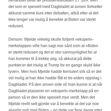
behandlet dette før presidentdebatten 27. juni. Men
det som er spesielt med Dagbladet at avisen fortsetter
akkurat samme kurs etter debatten, altså etter at det
ikke lenger var mulig å benekte at Biden var sterkt
redusert.
Dersom Mjelde virkelig skulle fortjent «ekspert»-
merkelappen ville han sagt noe sånt som at «Biden
er sterkt redusert og det er stor sannsynlighet for at
han kommer til å trekke seg, så akkurat på dette
punktet er det mulig at Trump for en gangs skyld ikke
lyver». Men hvis Mjelde hadde formulert slik så er det
vel mulig at han ikke hadde fått et tre-siders oppslag i
Dagbladet. På den annen side vil man kunne si at når
Dagbladet plasserer en «ekspert»-merkelapp på en
person så er den ikke spesielt mye verdt. Men det
Mjelde reellt sett gjorde var å benekte at det var noe
alvorlig galt med Biden – og dette var flere dager etter