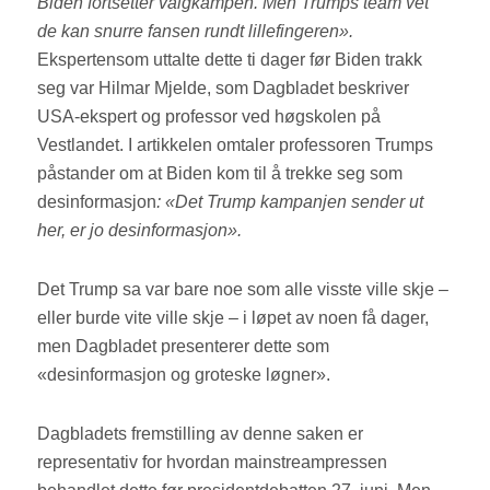
Biden fortsetter valgkampen. Men Trumps team vet
de kan snurre fansen rundt lillefingeren».
Ekspertensom uttalte dette ti dager før Biden trakk
seg var Hilmar Mjelde, som Dagbladet beskriver
USA-ekspert og professor ved høgskolen på
Vestlandet. I artikkelen omtaler professoren Trumps
påstander om at Biden kom til å trekke seg som
desinformasjon
: «Det Trump kampanjen sender ut
her, er jo desinformasjon».
Det Trump sa var bare noe som alle visste ville skje –
eller burde vite ville skje – i løpet av noen få dager,
men Dagbladet presenterer dette som
«desinformasjon og groteske løgner».
Dagbladets fremstilling av denne saken er
representativ for hvordan mainstreampressen