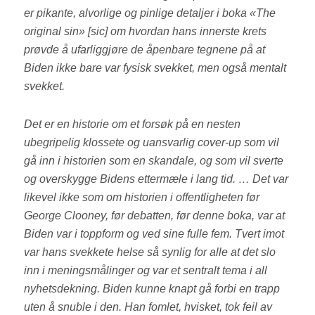
er pikante, alvorlige og pinlige detaljer i boka «The
original sin» [sic] om hvordan hans innerste krets
prøvde å ufarliggjøre de åpenbare tegnene på at
Biden ikke bare var fysisk svekket, men også mentalt
svekket.
Det er en historie om et forsøk på en nesten
ubegripelig klossete og uansvarlig cover-up som vil
gå inn i historien som en skandale, og som vil sverte
og overskygge Bidens ettermæle i lang tid. … Det var
likevel ikke som om historien i offentligheten før
George Clooney, før debatten, før denne boka, var at
Biden var i toppform og ved sine fulle fem. Tvert imot
var hans svekkete helse så synlig for alle at det slo
inn i meningsmålinger og var et sentralt tema i all
nyhetsdekning. Biden kunne knapt gå forbi en trapp
uten å snuble i den. Han fomlet, hvisket, tok feil av