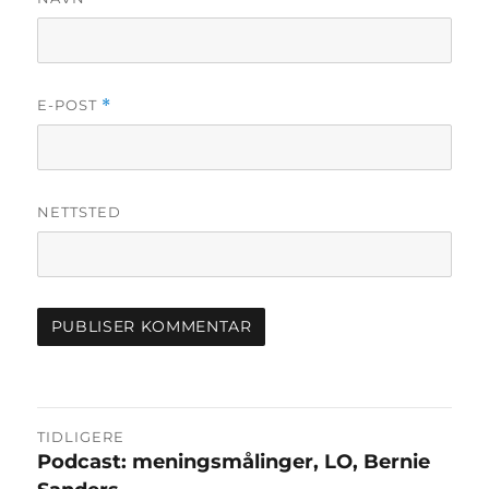
E-POST
*
NETTSTED
Innleggsnavigasjon
TIDLIGERE
Podcast: meningsmålinger, LO, Bernie
Forrige