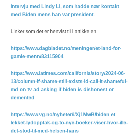
Intervju med Lindy Li, som hadde nær kontakt
med Biden mens han var president.
Linker som det er henvist til i artikkelen
https://www.dagbladet.no/meninger/et-land-for-
gamle-menn/83115904
https://www.latimes.com/california/story/2024-06-
13/column-if-shame-still-exists-id-call-it-shameful-
md-on-tv-ad-asking-if-biden-is-dishonest-or-
demented
https://www.vg.no/nyheter/i/Xj1MwB/biden-et-
lekket-lydopptak-og-to-nye-boeker-viser-hvor-ille-
det-stod-til-med-helsen-hans