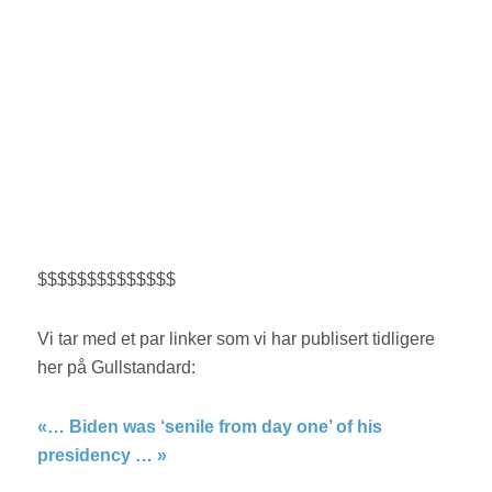
$$$$$$$$$$$$$$
Vi tar med et par linker som vi har publisert tidligere
her på Gullstandard:
«… Biden was ‘senile from day one’ of his
presidency … »