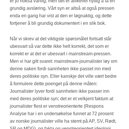
er jo nokså vanlig, men det er allikevel nyttig å få en
grundig avsløring. Vårt syn er altså at også pressen
enda en gang har vist at den er løgnaktig, og dette
fortjener å bli grundig dokumentert i en slik bok.
Når vi skrev at det viktigste spørsmålet fortsatt står
ubesvart så var dette ikke helt korrekt, det som er
korrekt er at det er ubesvart i mainstream-pressen.
Men vi har gitt svaret: mainstream-journalister løy om
denne saken fordi sannheten ikke passet inn med
deres politiske syn. Eller kanskje det ville vært bedre
å formulere dette poenget på denne måten:
Journalister lyver fordi sannheten ikke passer inn
med deres politiske syn; det er et velkjent faktum at
journalister flest er venstreorienterte (Respons
Analyse har i en undersøkelse funnet at 72 prosent
av norske journalister ville ha stemt på AP, SV, Rødt,
SP og MDG), og fakta og venstreorientert ideologi