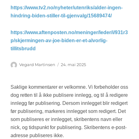
https://www.tv2.no/nyheter/utenriks/alder-ingen-
hindring-biden-stiller-til-gjenvalg/15689474/
https://www.aftenposten.no/meninger/leder/i/931r3
p/skjermingen-av-joe-biden-er-et-alvorlig-
tillitsbrudd
Forfatter
Vegard Martinsen
Publisert
24. mai 2025