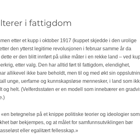
ulterer i fattigdom
smen etter et kupp i oktober 1917 (kuppet skjedde i den urolige
tter den ytterst legitime revolusjonen i februar samme år da
r dette er den blitt innført på ulike måter i en rekke land – ved ku
erkrig, etter valg. Den har alltid ført til fattigdom, elendighet,
r allikevel ikke bare beholdt, men til og med økt sin oppslutnin
antall unge, uerfarne og kunnskapsløse mennesker, i land som ik
llt og helt. (Velferdsstaten er en modell som innebærer en gradvi
e.)
 «en betegnelse på et knippe politiske teorier og ideologier som
ikhet bør bekjempes, og at målet for samfunnsutviklingen bør
asseløst eller egalitært fellesskap.»