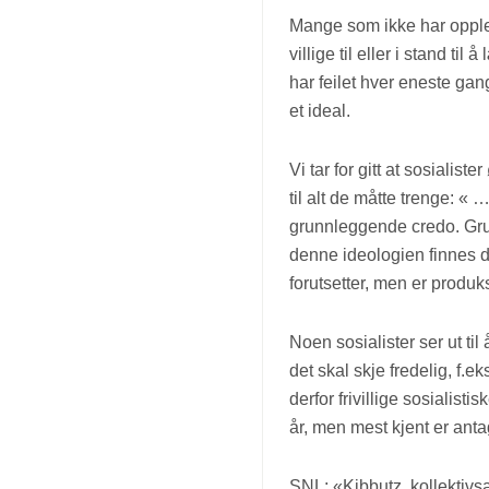
Mange som ikke har opplev
villige til eller i stand t
har feilet hver eneste gan
et ideal.
Vi tar for gitt at sosialis
til alt de måtte trenge: «
grunnleggende credo. Grunne
denne ideologien finnes d
forutsetter, men er produk
Noen sosialister ser ut til
det skal skje fredelig, f.
derfor frivillige sosialist
år, men mest kjent er anta
SNL: «Kibbutz, kollektivs