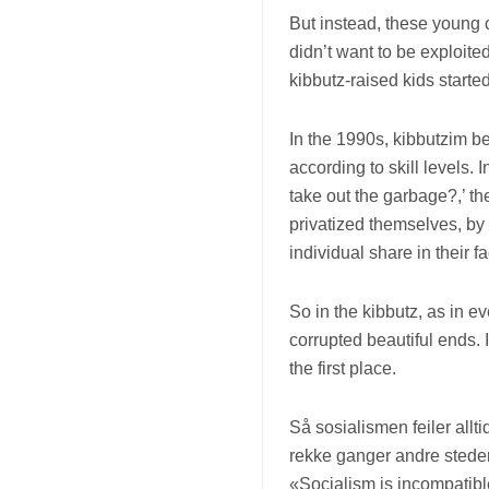
But instead, these young
didn’t want to be exploited
kibbutz-raised kids start
In the 1990s, kibbutzim 
according to skill levels.
take out the garbage?,’ th
privatized themselves, by
individual share in their f
So in the kibbutz, as in 
corrupted beautiful ends.
the first place.
Så sosialismen feiler allti
rekke ganger andre steder, 
«Socialism is incompatib