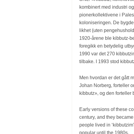
kombinert med industri og 
pionerkollektivene i Pales
koloniseringen. De bygde 
likhet (uten pengehushold
1920-årene ble kibbutz-be
foregikk en betydelig utby
1990 var det 270 kibbutz
tilbake. I 1993 stod kibb
Men hvordan er det gått m
Johan Norberg, forteller om
kibbutz», og den forteller
Early versions of these c
century, and they became p
people lived in ‘kibbutzi
popular until the 1980s.