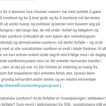
diks for å skissere hva «human nature» har med politikk å gjøre:
 overleve og for å leve godt, og for å overleve må det tenke.
llt ut) under tvang, og politiske systemer som baserer seg på
 fungere i det lange løp, de må ende i forfall og fattigdom og
tiske samfunn (inkludert de som kjører den innledningsvis
rdsstat) og demokratiske samfunn må derfor forfalle – og at de
 med at alle sosialistiske samfunn er endt i totale fiaskoer. At al
vei kan enhver enkelt slutte seg til ved å følge med i de dagli
neste samfunnssystem som lar det enkelte menneske handle i
ten at det på noe vis blir hindret av initiering av tvang fra
som fult respekterer den enkeltes frihet, dvs. laissez-faire-
r grundig behandlet andre steder, og en relativt elementær
ttp://stemdlf.no/stortingsprogram/
)
ialistiske samfunn? At de forfaller er hovedpoenget i artikkelen f
forfalle? Som nevnt i definisjonen fra SNL, sosialismens mål e