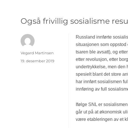
Også frivillig sosialisme res
Russland innførte sosiali
situasjonen som oppstod e
tsaren ble avsatt), og ette
Forfatter
Vegard Martinsen
etter revolusjon, etter borg
Publisert
19. desember 2019
undertrykkelse, men den ha
spesielt blant det store 
har innført sosialismen fu
innføring av full sosialism
Ifølge SNL er sosialismen
går ut på at økonomisk ul
være etableringen av et kl