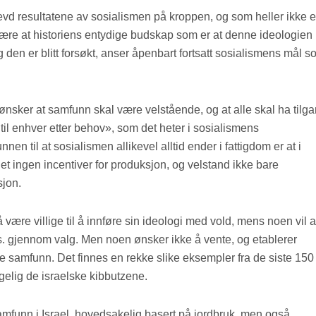
d resultatene av sosialismen på kroppen, og som heller ikke e
il å lære at historiens entydige budskap som er at denne ideologien
g den er blitt forsøkt, anser åpenbart fortsatt sosialismens mål 
ter ønsker at samfunn skal være velstående, og at alle skal ha tilg
 …til enhver etter behov», som det heter i sosialismens
n til at sosialismen allikevel alltid ender i fattigdom er at i
et ingen incentiver for produksjon, og velstand ikke bare
sjon.
 å være villige til å innføre sin ideologi med vold, mens noen vil a
eks. gjennom valg. Men noen ønsker ikke å vente, og etablerer
iske samfunn. Det finnes en rekke slike eksempler fra de siste 150
gelig de israelske kibbutzene.
amfunn i Israel, hovedsakelig basert på jordbruk, men også