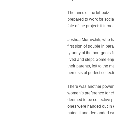
The aims of the kibbutz–th
prepared to work for soci
fate of the project: it tur
Joshua Muravchik, who has
first sign of trouble in pa
tyranny of the bourgeois f
lived and slept. Some enjo
their parents, left to the 
nemesis of perfect collec
There was another powerfu
women’s preference for cho
deemed to be collective pr
ones were handed out in
hated it and demanded cas