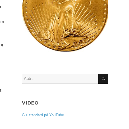
r
som
ang
SØK
Søk
etter:
t
VIDEO
Gullstandard på YouTube