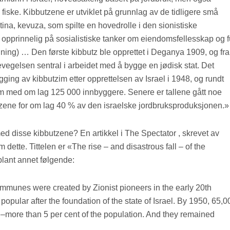
fiske. Kibbutzene er utviklet på grunnlag av de tidligere små
tina, kevuza, som spilte en hovedrolle i den sionistiske
opprinnelig på sosialistiske tanker om eiendomsfellesskap og f
ning) … Den første kibbutz ble opprettet i Deganya 1909, og fra
vegelsen sentral i arbeidet med å bygge en jødisk stat. Det
gging av kibbutzim etter opprettelsen av Israel i 1948, og rundt
im med om lag 125 000 innbyggere. Senere er tallene gått noe
utzene for om lag 40 % av den israelske jordbruksproduksjonen.»
ed disse kibbutzene? En artikkel i The Spectator , skrevet av
 dette. Tittelen er «The rise – and disastrous fall – of the
 blant annet følgende:
ommunes were created by Zionist pioneers in the early 20th
opular after the foundation of the state of Israel. By 1950, 65,0
m’–more than 5 per cent of the population. And they remained