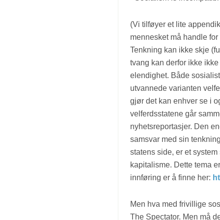
(Vi tilføyer et lite appen
mennesket må handle for å
Tenkning kan ikke skje (fu
tvang kan derfor ikke ikke
elendighet. Både sosialis
utvannede varianten velfe
gjør det kan enhver se i og
velferdsstatene går samme 
nyhetsreportasjer. Den e
samsvar med sin tenkning, u
statens side, er et system 
kapitalisme. Dette tema e
innføring er å finne her:
h
Men hva med frivillige sos
The Spectator. Men må de 