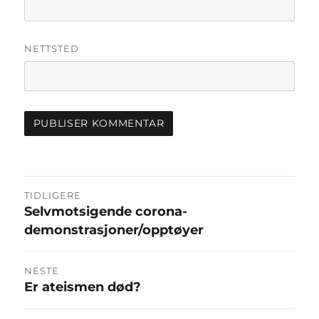
NETTSTED
Innleggsnavigasjon
TIDLIGERE
Selvmotsigende corona-
Forrige
demonstrasjoner/opptøyer
innlegg:
NESTE
Er ateismen død?
Neste
innlegg: