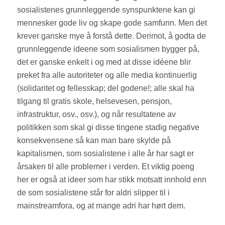
sosialistenes grunnleggende synspunktene kan gi
mennesker gode liv og skape gode samfunn. Men det
krever ganske mye å forstå dette. Derimot, å godta de
grunnleggende ideene som sosialismen bygger på,
det er ganske enkelt i og med at disse idéene blir
preket fra alle autoriteter og alle media kontinuerlig
(solidaritet og fellesskap; del godene!; alle skal ha
tilgang til gratis skole, helsevesen, pensjon,
infrastruktur, osv., osv.), og når resultatene av
politikken som skal gi disse tingene stadig negative
konsekvensene så kan man bare skylde på
kapitalismen, som sosialistene i alle år har sagt er
årsaken til alle problemer i verden. Et viktig poeng
her er også at ideer som har stikk motsatt innhold enn
de som sosialistene står for aldri slipper til i
mainstreamfora, og at mange adri har hørt dem.