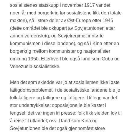
sosialistenes statskupp i november 1917 var det
noen år med borgerkrig før sosialistene fikk den totale
makten), så i store deler av Øst-Europa etter 1945
(dette området ble okkupert av Sovjetunionen etter
annen verdenskrig, og Sovjetregimet innførte
kommunismen i disse landene), og så i Kina etter en
borgerkrig mellom kommunister og nasjonalister
omkring 1950. Etterhvert ble også land som Cuba og
Venezuela sosialistiske.
Men det som skjedde var jo at sosialismen ikke løste
fattigdomsproblemet; i de sosialistiske landene ble jo
folk fattigere og fattigere og fattigere. I tillegg var det
stor undertrykkelse; opposisjonelle ble kastet i
fengsel; det var ingen fri presse; folk fikk sjelden lov til
å reise til utlandet; osv. I land som Kina og
Sovjetunionen ble det også gjennomført store