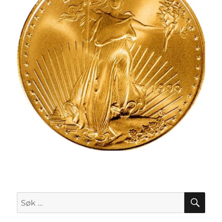
SØK
Søk
etter: