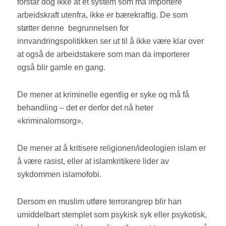
forstår dog ikke at et system som må importere
arbeidskraft utenfra, ikke er bærekraftig. De som
støtter denne begrunnelsen for
innvandringspolitikken ser ut til å ikke være klar over
at også de arbeidstakere som man da importerer
også blir gamle en gang.
De mener at kriminelle egentlig er syke og må få
behandling – det er derfor det nå heter
«kriminalomsorg».
De mener at å kritisere religionen/ideologien islam er
å være rasist, eller at islamkritikere lider av
sykdommen islamofobi.
Dersom en muslim utføre terrorangrep blir han
umiddelbart stemplet som psykisk syk eller psykotisk,