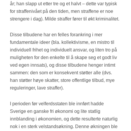
år; han slapp ut etter tre og et halvt – dette var typisk
for straffenivået på den tiden, men straffene er noe
strengere i dag). Milde straffer fører til økt kriminalitet.
Disse tilbudene har en felles forankring i mer
fundamentale ideer (bla. kollektivisme, en mistro til
individuell frihet og individuelt ansvar, og liten tro på
muligheten for den enkelte til å skape seg et godt liv
ved egen innsats), og disse tilbudene henger intimt
sammen: den som er konsekvent støtter alle (dvs.
han støtter høye skatter, store offentlige tilbud, mye
reguleringer, lave straffer).
I perioden før velferdsstaten ble innført hadde
Sverige en ganske fri økonomi og lite statlig
innblanding i økonomien, og dette resulterte naturlig
nok i en sterk velstandsøkning. Denne økningen ble