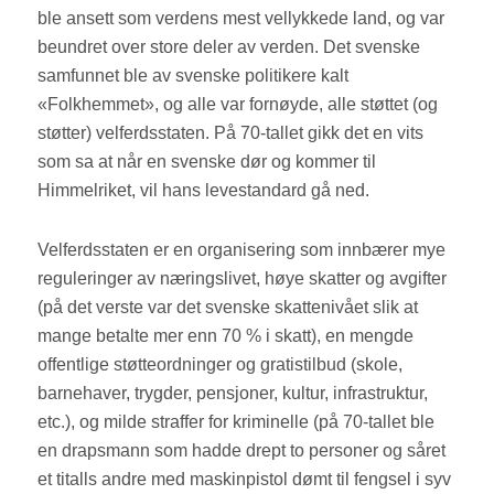
ble ansett som verdens mest vellykkede land, og var
beundret over store deler av verden. Det svenske
samfunnet ble av svenske politikere kalt
«Folkhemmet», og alle var fornøyde, alle støttet (og
støtter) velferdsstaten. På 70-tallet gikk det en vits
som sa at når en svenske dør og kommer til
Himmelriket, vil hans levestandard gå ned.
Velferdsstaten er en organisering som innbærer mye
reguleringer av næringslivet, høye skatter og avgifter
(på det verste var det svenske skattenivået slik at
mange betalte mer enn 70 % i skatt), en mengde
offentlige støtteordninger og gratistilbud (skole,
barnehaver, trygder, pensjoner, kultur, infrastruktur,
etc.), og milde straffer for kriminelle (på 70-tallet ble
en drapsmann som hadde drept to personer og såret
et titalls andre med maskinpistol dømt til fengsel i syv