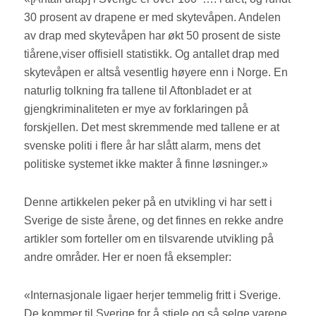
30 prosent av drapene er med skytevåpen. Andelen
av drap med skytevåpen har økt 50 prosent de siste
tiårene,viser offisiell statistikk. Og antallet drap med
skytevåpen er altså vesentlig høyere enn i Norge. En
naturlig tolkning fra tallene til Aftonbladet er at
gjengkriminaliteten er mye av forklaringen på
forskjellen. Det mest skremmende med tallene er at
svenske politi i flere år har slått alarm, mens det
politiske systemet ikke makter å finne løsninger.»
Denne artikkelen peker på en utvikling vi har sett i
Sverige de siste årene, og det finnes en rekke andre
artikler som forteller om en tilsvarende utvikling på
andre områder. Her er noen få eksempler:
«Internasjonale ligaer herjer temmelig fritt i Sverige.
De kommer til Sverige for å stjele og så selge varene