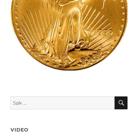
SØK
Søk
etter:
VIDEO