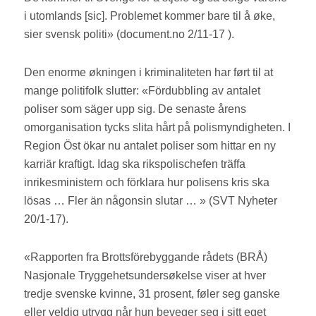
i utomlands [sic]. Problemet kommer bare til å øke,
sier svensk politi» (document.no 2/11-17 ).
Den enorme økningen i kriminaliteten har ført til at
mange politifolk slutter: «Fördubbling av antalet
poliser som säger upp sig. De senaste årens
omorganisation tycks slita hårt på polismyndigheten. I
Region Öst ökar nu antalet poliser som hittar en ny
karriär kraftigt. Idag ska rikspolischefen träffa
inrikesministern och förklara hur polisens kris ska
lösas … Fler än någonsin slutar … » (SVT Nyheter
20/1-17).
«Rapporten fra Brottsförebyggande rådets (BRÅ)
Nasjonale Tryggehetsundersøkelse viser at hver
tredje svenske kvinne, 31 prosent, føler seg ganske
eller veldig utrygg når hun beveger seg i sitt eget