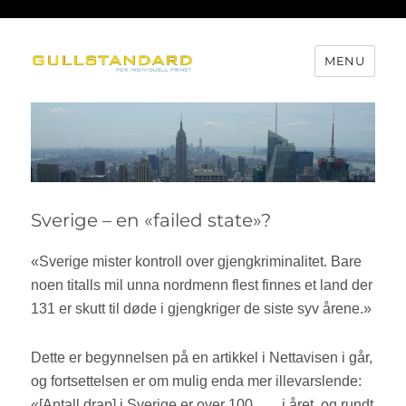
MENU
Gullstandard
Sverige – en «failed state»?
«Sverige mister kontroll over gjengkriminalitet. Bare
noen titalls mil unna nordmenn flest finnes et land der
131 er skutt til døde i gjengkriger de siste syv årene.»
Dette er begynnelsen på en artikkel i Nettavisen i går,
og fortsettelsen er om mulig enda mer illevarslende:
«[Antall drap] i Sverige er over 100 …. i året, og rundt