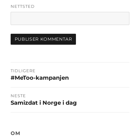
NETTSTED
Innleggsnavigasjon
TIDLIGERE
#MeToo-kampanjen
Forrige
innlegg:
NESTE
Samizdat i Norge i dag
Neste
innlegg:
OM