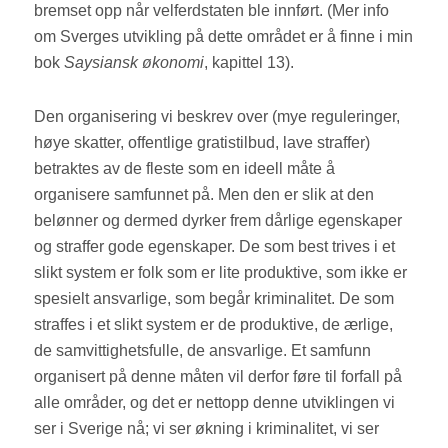
bremset opp når velferdstaten ble innført. (Mer info
om Sverges utvikling på dette området er å finne i min
bok
Saysiansk økonomi
, kapittel 13).
Den organisering vi beskrev over (mye reguleringer,
høye skatter, offentlige gratistilbud, lave straffer)
betraktes av de fleste som en ideell måte å
organisere samfunnet på. Men den er slik at den
belønner og dermed dyrker frem dårlige egenskaper
og straffer gode egenskaper. De som best trives i et
slikt system er folk som er lite produktive, som ikke er
spesielt ansvarlige, som begår kriminalitet. De som
straffes i et slikt system er de produktive, de ærlige,
de samvittighetsfulle, de ansvarlige. Et samfunn
organisert på denne måten vil derfor føre til forfall på
alle områder, og det er nettopp denne utviklingen vi
ser i Sverige nå; vi ser økning i kriminalitet, vi ser