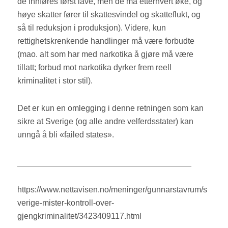
de innføres først lave, men de må etterhvert øke, og
høye skatter fører til skattesvindel og skatteflukt, og
så til reduksjon i produksjon). Videre, kun
rettighetskrenkende handlinger må være forbudte
(mao. alt som har med narkotika å gjøre må være
tillatt; forbud mot narkotika dyrker frem reell
kriminalitet i stor stil).
Det er kun en omlegging i denne retningen som kan
sikre at Sverige (og alle andre velferdsstater) kan
unngå å bli «failed states».
______________________________________
https://www.nettavisen.no/meninger/gunnarstavrum/s
verige-mister-kontroll-over-
gjengkriminalitet/3423409117.html