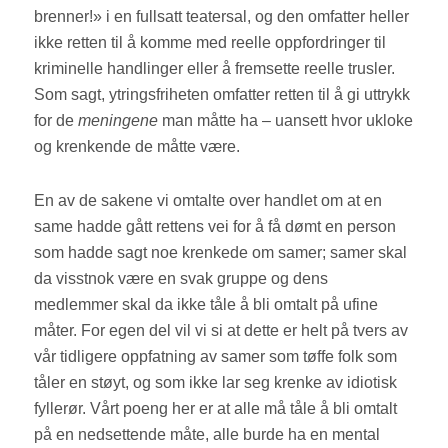
brenner!» i en fullsatt teatersal, og den omfatter heller
ikke retten til å komme med reelle oppfordringer til
kriminelle handlinger eller å fremsette reelle trusler.
Som sagt, ytringsfriheten omfatter retten til å gi uttrykk
for de
meningene
man måtte ha – uansett hvor ukloke
og krenkende de måtte være.
En av de sakene vi omtalte over handlet om at en
same hadde gått rettens vei for å få dømt en person
som hadde sagt noe krenkede om samer; samer skal
da visstnok være en svak gruppe og dens
medlemmer skal da ikke tåle å bli omtalt på ufine
måter. For egen del vil vi si at dette er helt på tvers av
vår tidligere oppfatning av samer som tøffe folk som
tåler en støyt, og som ikke lar seg krenke av idiotisk
fyllerør. Vårt poeng her er at alle må tåle å bli omtalt
på en nedsettende måte, alle burde ha en mental