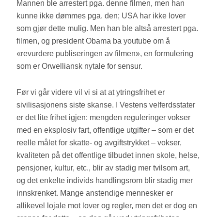
Mannen ble arrestert pga. denne filmen, men han
kunne ikke dømmes pga. den; USA har ikke lover
som gjør dette mulig. Men han ble altså arrestert pga.
filmen, og president Obama ba youtube om å
«revurdere publiseringen av filmen», en formulering
som er Orwelliansk nytale for sensur.
Før vi går videre vil vi si at at ytringsfrihet er
sivilisasjonens siste skanse. I Vestens velferdsstater
er det lite frihet igjen: mengden reguleringer vokser
med en eksplosiv fart, offentlige utgifter – som er det
reelle målet for skatte- og avgiftstrykket – vokser,
kvaliteten på det offentlige tilbudet innen skole, helse,
pensjoner, kultur, etc., blir av stadig mer tvilsom art,
og det enkelte individs handlingsrom blir stadig mer
innskrenket. Mange anstendige mennesker er
allikevel lojale mot lover og regler, men det er dog en