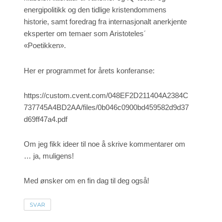
energipolitikk og den tidlige kristendommens
historie, samt foredrag fra internasjonalt anerkjente
eksperter om temaer som Aristoteles´
«Poetikken».
Her er programmet for årets konferanse:
https://custom.cvent.com/048EF2D211404A2384C
737745A4BD2AA/files/0b046c0900bd459582d9d37
d69ff47a4.pdf
Om jeg fikk ideer til noe å skrive kommentarer om
… ja, muligens!
Med ønsker om en fin dag til deg også!
SVAR