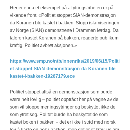
Her er enda et eksempel på at ytringsfriheten er på
vikende front. «Politiet stoppet SIAN-demonstrasjon
da Koranen ble kastet i bakken. Stopp islamiseringen
av Norge (SIAN) demonstrerte i Drammen lørdag. Da
taleren kastet Koranen på bakken, reagerte publikum
kraftig. Politiet avbrøt aksjonen.»
https://www.smp.no/ntb/innenriks/2019/06/15/Politi
et-stoppet-SIAN-demonstrasjon-da-Koranen-ble-
kastet-i-bakken-19267179.ece
Politiet stoppet altså en demonstrasjon som burde
være helt lovlig – politiet opptrådt her på vegne av de
som vil stoppe meningsytringer og beskyttet ikke de
som ytret seg. Politet burde ha beskyttet de som
kastet boken i bakken – det er ikke i strid med norsk
lov å kaste en bok i bakken, men det er et krav i islam