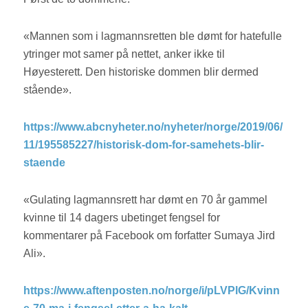
«Mannen som i lagmannsretten ble dømt for hatefulle
ytringer mot samer på nettet, anker ikke til
Høyesterett. Den historiske dommen blir dermed
stående».
https://www.abcnyheter.no/nyheter/norge/2019/06/
11/195585227/historisk-dom-for-samehets-blir-
staende
«Gulating lagmannsrett har dømt en 70 år gammel
kvinne til 14 dagers ubetinget fengsel for
kommentarer på Facebook om forfatter Sumaya Jird
Ali».
https://www.aftenposten.no/norge/i/pLVPlG/Kvinn