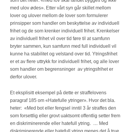
som det heter: «med lov skal landet bygges og ikke
med ulov ødes». Etter vårt syn går skillet mellom
lover og ulover mellom de lover som formulerer
prinsipper som handler om beskyttelse av individuell
frihet og de som krenker individuell frihet. Krenkelser
av individuell frihet vil over tid føre til at samfunn
bryter sammen, kun samfunn med full individuell vil
kunne ha stabilitet og velstand over tid. Ytringsfrihet
er et av flere uttrykk for individuell frihet, og alle lover
som handler om begrensninger
av ytringsfrihet er
derfor ulover.
Et eksplisitt eksempel på dette er straffelovens
paragraf 185 om «Hatefulle ytringer». Hvor det bla.
heter:
«Med bot eller fengsel inntil 3 år straffes den
som forsettlig eller grovt uaktsomt offentlig setter frem
en diskriminerende eller hatefull ytring.
… Med
diskriminerende eller hatefull ytring menes det å true