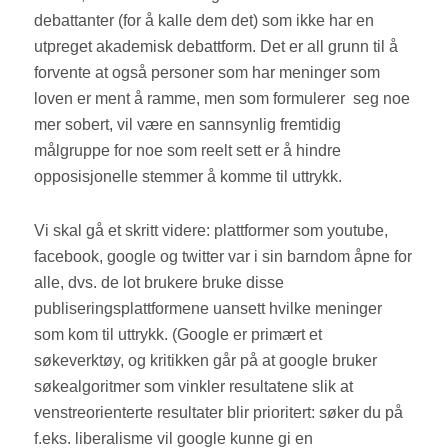
debattanter (for å kalle dem det) som ikke har en
utpreget akademisk debattform. Det er all grunn til å
forvente at også personer som har meninger som
loven er ment å ramme, men som formulerer
seg noe
mer sobert, vil være en sannsynlig fremtidig
målgruppe for noe som reelt sett er å hindre
opposisjonelle stemmer å komme til uttrykk.
Vi skal gå et skritt videre: plattformer som youtube,
facebook, google og twitter var i sin barndom åpne for
alle, dvs. de lot brukere bruke disse
publiseringsplattformene uansett hvilke meninger
som kom til uttrykk. (Google er primært et
søkeverktøy, og kritikken går på at google bruker
søkealgoritmer som vinkler resultatene slik at
venstreorienterte resultater blir prioritert: søker du på
f.eks. liberalisme vil google kunne gi en