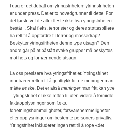
I dag er det debatt om ytringsfriheten; ytringsfriheten
er under press. Det er to hovedgrunner til dette. For
det første vet de aller fleste ikke hva ytringsfriheten
består i. Skal f.eks. terrorister og deres støttespillere
ha rett til å oppfordre til terror og massedrap?
Beskytter ytringsfriheten denne type utsagn? Den
andre går på at påstått svake grupper må beskyttes
mot hets og fornærmende utsagn.
La oss presisere hva ytringsfrihet er. Ytringsfrihet
innebærer retten til å gi uttrykk for de meninger man
måtte ønske. Det er altså
meninger
man fritt kan ytre
– ytringsfrihet er ikke retten til uten videre å formidle
faktaopplysninger som f.eks.
forretningshemmeligheter, forsvarshemmeligheter
eller opplysninger om bestemte personers privatliv.
Ytringsfrihet inkluderer ingen rett til å rope «det