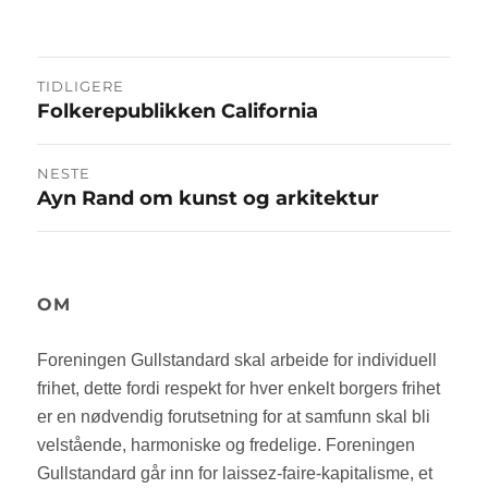
Innleggsnavigasjon
TIDLIGERE
Folkerepublikken California
Forrige
innlegg:
NESTE
Ayn Rand om kunst og arkitektur
Neste
innlegg:
OM
Foreningen Gullstandard skal arbeide for individuell
frihet, dette fordi respekt for hver enkelt borgers frihet
er en nødvendig forutsetning for at samfunn skal bli
velstående, harmoniske og fredelige. Foreningen
Gullstandard går inn for laissez-faire-kapitalisme, et