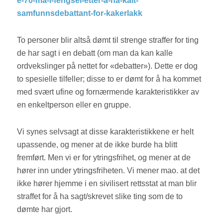
e-70-ma-i-fengsel-etter-a-ha-kalt-
samfunnsdebattant-for-kakerlakk
To personer blir altså dømt til strenge straffer for ting
de har sagt i en debatt (om man da kan kalle
ordvekslinger på nettet for «debatter»). Dette er dog
to spesielle tilfeller; disse to er dømt for å ha kommet
med svært ufine og fornærmende karakteristikker av
en enkeltperson eller en gruppe.
Vi synes selvsagt at disse karakteristikkene er helt
upassende, og mener at de ikke burde ha blitt
fremført. Men vi er for ytringsfrihet, og mener at de
hører inn under ytringsfriheten. Vi mener mao. at det
ikke hører hjemme i en sivilisert rettsstat at man blir
straffet for å ha sagt/skrevet slike ting som de to
dømte har gjort.