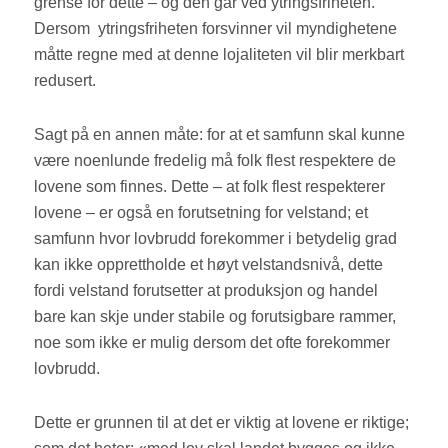
grense for dette – og den går ved ytringsfriheten.
Dersom
ytringsfriheten forsvinner vil myndighetene
måtte regne med at denne lojaliteten vil blir merkbart
redusert.
Sagt på en annen måte: for at et samfunn skal kunne
være noenlunde fredelig må folk flest respektere de
lovene som finnes. Dette – at folk flest respekterer
lovene – er også en forutsetning for velstand; et
samfunn hvor lovbrudd forekommer i betydelig grad
kan ikke opprettholde et høyt velstandsnivå, dette
fordi velstand forutsetter at produksjon og handel
bare kan skje under stabile og forutsigbare rammer,
noe som ikke er mulig dersom det ofte forekommer
lovbrudd.
Dette er grunnen til at det er viktig at lovene er riktige;