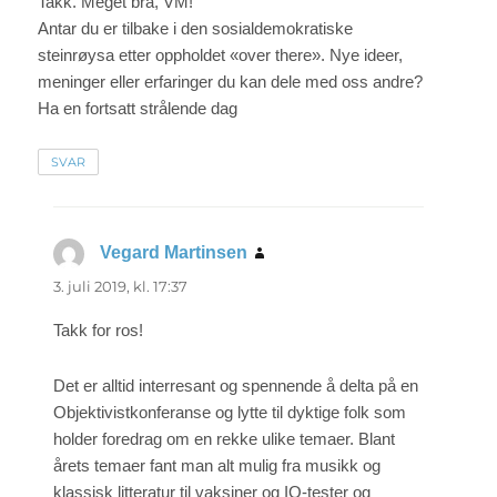
Takk. Meget bra, VM!
Antar du er tilbake i den sosialdemokratiske
steinrøysa etter oppholdet «over there». Nye ideer,
meninger eller erfaringer du kan dele med oss andre?
Ha en fortsatt strålende dag
SVAR
Vegard Martinsen
sier:
3. juli 2019, kl. 17:37
Takk for ros!
Det er alltid interresant og spennende å delta på en
Objektivistkonferanse og lytte til dyktige folk som
holder foredrag om en rekke ulike temaer. Blant
årets temaer fant man alt mulig fra musikk og
klassisk litteratur til vaksiner og IQ-tester og