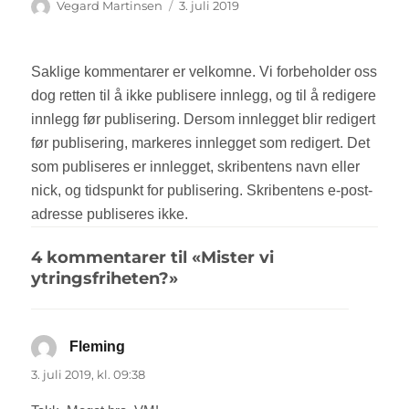
Forfatter
Vegard Martinsen
Publisert
3. juli 2019
4 kommentarer til «Mister vi
ytringsfriheten?»
Fleming
sier:
3. juli 2019, kl. 09:38