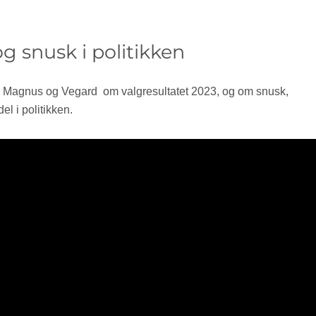
og snusk i politikken
 Magnus og Vegard om valgresultatet 2023, og om snusk,
l i politikken.