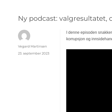
Ny podcast: valgresultatet, 
I denne episoden snakker
korrupsjon og innsidehande
Forfatter
Vegard Martinsen
Publisert
23. september 2023