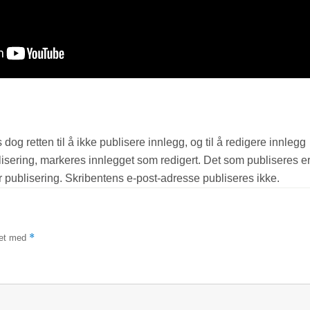
*
ket med