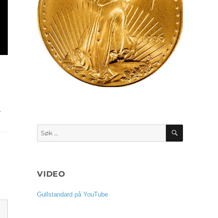
SØK
Søk
etter:
VIDEO
Gullstandard på YouTube