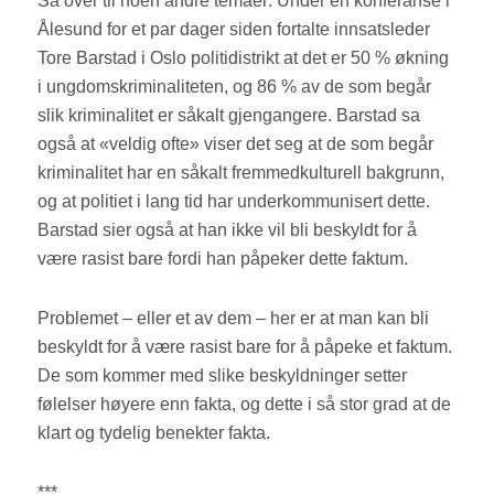
Så over til noen andre temaer: Under en konferanse i
Ålesund for et par dager siden fortalte innsatsleder
Tore Barstad i Oslo politidistrikt at det er 50 % økning
i ungdomskriminaliteten, og 86 % av de som begår
slik kriminalitet er såkalt gjengangere. Barstad sa
også at «veldig ofte» viser det seg at de som begår
kriminalitet har en såkalt fremmedkulturell bakgrunn,
og at politiet i lang tid har underkommunisert dette.
Barstad sier også at han ikke vil bli beskyldt for å
være rasist bare fordi han påpeker dette faktum.
Problemet – eller et av dem – her er at man kan bli
beskyldt for å være rasist bare for å påpeke et faktum.
De som kommer med slike beskyldninger setter
følelser høyere enn fakta, og dette i så stor grad at de
klart og tydelig benekter fakta.
***