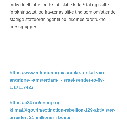
individuell frihet, rettsstat, skille kirke/stat og skille
forskning/stat, og fravær av slike ting som omfattende
statlige støtteordninger til politikernes foretrukne
pressgrupper.
.
.
https://www.nrk.no/norge/israelarar-skal-vere-
angripne-i-amsterdam-_-israel-sender-to-fly-
1.17117433
https://e24.no/energi-og-
klima/i/Xqov4n/extinction-rebellion-129-aktivister-
arrestert-21-millioner-i-boeter