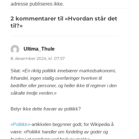
2 kommentarer til «Hvordan står det
til?»
Ultima_Thule
sier:
8. desember 2024, kl. 07:57
Sitat:
«En riktig politikk innebærer markedsøkonomi,
frihandel, ingen statlig overføringer hverken til
bedrifter eller personer, og heller ikke til regimer i den
såkalte tredje verden.»
Betyr ikke dette
fravær
av politikk?
«Politikk»
-artikkelen begynner godt, for Wikipedia å
være:
«Politikk handler om fordeling av goder og