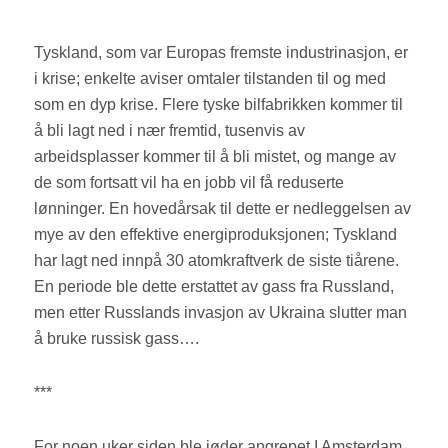
Tyskland, som var Europas fremste industrinasjon, er
i krise; enkelte aviser omtaler tilstanden til og med
som en dyp krise. Flere tyske bilfabrikken kommer til
å bli lagt ned i nær fremtid, tusenvis av
arbeidsplasser kommer til å bli mistet, og mange av
de som fortsatt vil ha en jobb vil få reduserte
lønninger. En hovedårsak til dette er nedleggelsen av
mye av den effektive energiproduksjonen; Tyskland
har lagt ned innpå 30 atomkraftverk de siste tiårene.
En periode ble dette erstattet av gass fra Russland,
men etter Russlands invasjon av Ukraina slutter man
å bruke russisk gass….
***
For noen uker siden ble jøder angrepet I Amsterdam