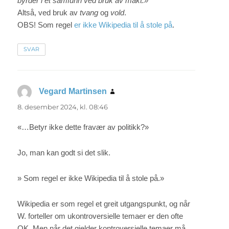
byrder i et samfunn ved bruk av makt.»
Altså, ved bruk av
tvang
og
vold
.
OBS! Som regel
er ikke Wikipedia til å stole på
.
SVAR
Vegard Martinsen
sier:
8. desember 2024, kl. 08:46
«…Betyr ikke dette fravær av politikk?»
Jo, man kan godt si det slik.
» Som regel er ikke Wikipedia til å stole på.»
Wikipedia er som regel et greit utgangspunkt, og når
W. forteller om ukontroversielle temaer er den ofte
OK. Men når det gjelder kontroversielle temaer må