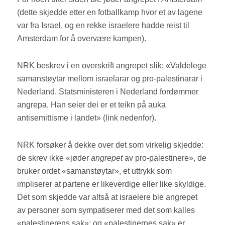
(dette skjedde etter en fotballkamp hvor et av lagene
var fra Israel, og en rekke israelere hadde reist til
Amsterdam for å overvære kampen).
NRK beskrev i en overskrift angrepet slik: «Valdelege
samanstøytar mellom israelarar og pro-palestinarar i
Nederland. Statsministeren i Nederland fordømmer
angrepa. Han seier dei er et teikn på auka
antisemittisme i landet» (link nedenfor).
NRK forsøker å dekke over det som virkelig skjedde:
de skrev ikke «jøder
angrepet
av pro-palestinere», de
bruker ordet «samanstøytar», et uttrykk som
impliserer at partene er likeverdige eller like skyldige.
Det som skjedde var altså at israelere ble angrepet
av personer som sympatiserer med det som kalles
«palestinerens sak»: og «palestinernes sak» er