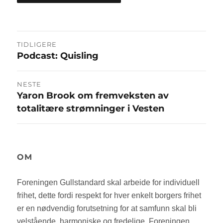
Innleggsnavigasjon
TIDLIGERE
Podcast: Quisling
Forrige
innlegg:
NESTE
Yaron Brook om fremveksten av
Neste
totalitære strømninger i Vesten
innlegg:
OM
Foreningen Gullstandard skal arbeide for individuell
frihet, dette fordi respekt for hver enkelt borgers frihet
er en nødvendig forutsetning for at samfunn skal bli
velstående, harmoniske og fredelige. Foreningen