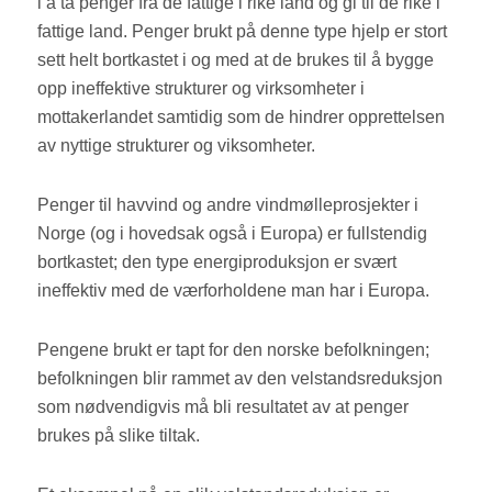
i å ta penger fra de fattige i rike land og gi til de rike i
fattige land. Penger brukt på denne type hjelp er stort
sett helt bortkastet i og med at de brukes til å bygge
opp ineffektive strukturer og virksomheter i
mottakerlandet samtidig som de hindrer opprettelsen
av nyttige strukturer og viksomheter.
Penger til havvind og andre vindmølleprosjekter i
Norge (og i hovedsak også i Europa) er fullstendig
bortkastet; den type energiproduksjon er svært
ineffektiv med de værforholdene man har i Europa.
Pengene brukt er tapt for den norske befolkningen;
befolkningen blir rammet av den velstandsreduksjon
som nødvendigvis må bli resultatet av at penger
brukes på slike tiltak.