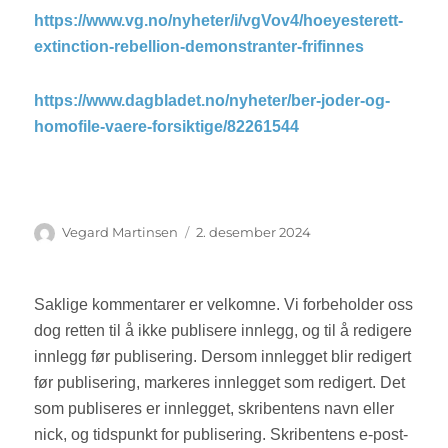
https://www.vg.no/nyheter/i/vgVov4/hoeyesterett-
extinction-rebellion-demonstranter-frifinnes
https://www.dagbladet.no/nyheter/ber-joder-og-
homofile-vaere-forsiktige/82261544
Forfatter
Vegard Martinsen
Publisert
2. desember 2024