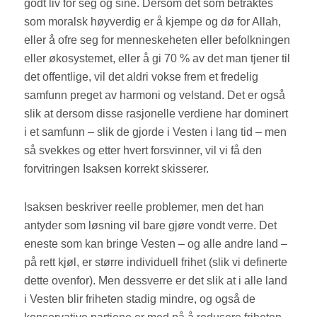
godt liv for seg og sine. Dersom det som betraktes
som moralsk høyverdig er å kjempe og dø for Allah,
eller å ofre seg for menneskeheten eller befolkningen
eller økosystemet, eller å gi 70 % av det man tjener til
det offentlige, vil det aldri vokse frem et fredelig
samfunn preget av harmoni og velstand. Det er også
slik at dersom disse rasjonelle verdiene har dominert
i et samfunn – slik de gjorde i Vesten i lang tid – men
så svekkes og etter hvert forsvinner, vil vi få den
forvitringen Isaksen korrekt skisserer.
Isaksen beskriver reelle problemer, men det han
antyder som løsning vil bare gjøre vondt verre. Det
eneste som kan bringe Vesten – og alle andre land –
på rett kjøl, er større individuell frihet (slik vi definerte
dette ovenfor). Men dessverre er det slik at i alle land
i Vesten blir friheten stadig mindre, og også de