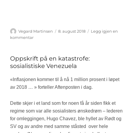
Forfatter
Vegard Martinsen
Publisert
8. august 2018
Legg igjen en
kommentar
til
Atombombene
over
Japan
Oppskrift på en katastrofe:
sosialistiske Venezuela
«Inflasjonen kommer til å nå 1 million prosent i løpet
av 2018 … » forteller Aftenposten i dag.
Dette skjer i et land som for noen få år siden fikk et
regime som var alle sosialisters ønskedrøm – lederen
for omleggingen, Hugo Chavez, ble hyllet av Rødt og
SV og av andre med samme ståsted
over hele