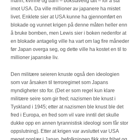
mann, kvinne og barn – bokstavelig talt – for å stå
imot USA. Da ville millioner av japanere ha mistet
livet. Enklete sier at USA kunne ha gjennomført en
blokade og vunnet krigen på denne måten heller enn
å bruke bomben, men Lewis sier i boken nedenfor at
en blokade antagelig ville ha vart om lag fire måneder
før Japan overga seg, og dette ville ha kostet en til to
millioner japanske liv.
Den militære seieren knuste også den ideologien
som var årsaken til terroregimet som Japans
myndigheter sto for. (Det er som regel kun klare
militære seire som gir fred; nazismen ble knust i
Tyskland i 1945; etter at nazismen ble knust ble det
fred i Europa, en fred som vil vare inntil det skulle
dukke opp en annen tyrannistisk ideologi som får stor
oppslutning). Etter at krigen var avsluttet var USA
meget poplær i Japan, befolkningen fikk stor frihet og