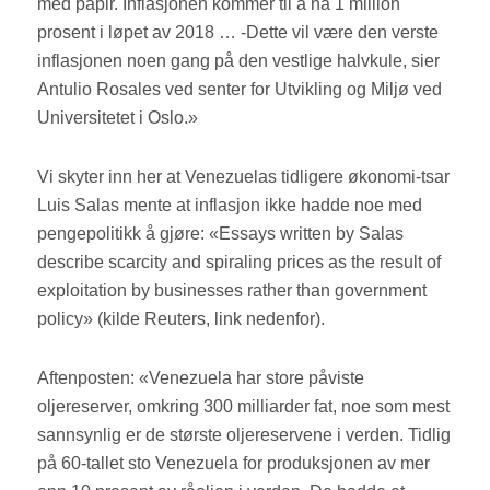
med papir. Inflasjonen kommer til å nå 1 million
prosent i løpet av 2018 … -Dette vil være den verste
inflasjonen noen gang på den vestlige halvkule, sier
Antulio Rosales ved senter for Utvikling og Miljø ved
Universitetet i Oslo.»
Vi skyter inn her at Venezuelas tidligere økonomi-tsar
Luis Salas mente at inflasjon ikke hadde noe med
pengepolitikk å gjøre: «Essays written by Salas
describe scarcity and spiraling prices as the result of
exploitation by businesses rather than government
policy» (kilde Reuters, link nedenfor).
Aftenposten: «Venezuela har store påviste
oljereserver, omkring 300 milliarder fat, noe som mest
sannsynlig er de største oljereservene i verden. Tidlig
på 60-tallet sto Venezuela for produksjonen av mer