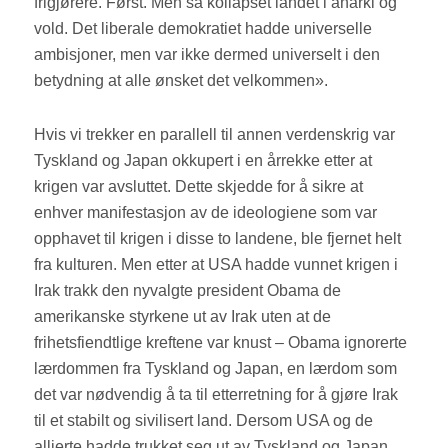
frigjørere. Først. Men så kollapset landet i anarki og
vold. Det liberale demokratiet hadde universelle
ambisjoner, men var ikke dermed universelt i den
betydning at alle ønsket det velkommen».
Hvis vi trekker en parallell til annen verdenskrig var
Tyskland og Japan okkupert i en årrekke etter at
krigen var avsluttet. Dette skjedde for å sikre at
enhver manifestasjon av de ideologiene som var
opphavet til krigen i disse to landene, ble fjernet helt
fra kulturen. Men etter at USA hadde vunnet krigen i
Irak trakk den nyvalgte president Obama de
amerikanske styrkene ut av Irak uten at de
frihetsfiendtlige kreftene var knust – Obama ignorerte
lærdommen fra Tyskland og Japan, en lærdom som
det var nødvendig å ta til etterretning for å gjøre Irak
til et stabilt og sivilisert land. Dersom USA og de
allierte hadde trukket seg ut av Tyskland og Japan