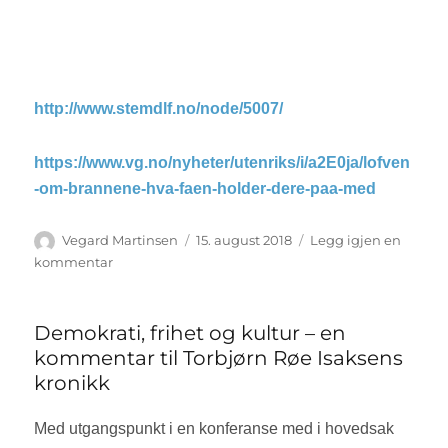
http://www.stemdlf.no/node/5007/
https://www.vg.no/nyheter/utenriks/i/a2E0ja/lofven
-om-brannene-hva-faen-holder-dere-paa-med
Forfatter
Vegard Martinsen
Publisert
15. august 2018
Legg igjen en
kommentar
til
Nye
bilbranner
i
Demokrati, frihet og kultur – en
Sverige
kommentar til Torbjørn Røe Isaksens
kronikk
Med utgangspunkt i en konferanse med i hovedsak