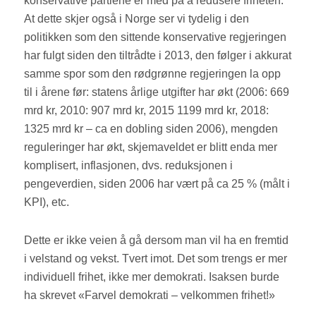
konservative partiene er med på å redusere friheten.
At dette skjer også i Norge ser vi tydelig i den
politikken som den sittende konservative regjeringen
har fulgt siden den tiltrådte i 2013, den følger i akkurat
samme spor som den rødgrønne regjeringen la opp
til i årene før: statens årlige utgifter har økt (2006: 669
mrd kr, 2010: 907 mrd kr, 2015 1199 mrd kr, 2018:
1325 mrd kr – ca en dobling siden 2006), mengden
reguleringer har økt, skjemaveldet er blitt enda mer
komplisert, inflasjonen, dvs. reduksjonen i
pengeverdien, siden 2006 har vært på ca 25 % (målt i
KPI), etc.
Dette er ikke veien å gå dersom man vil ha en fremtid
i velstand og vekst. Tvert imot. Det som trengs er mer
individuell frihet, ikke mer demokrati. Isaksen burde
ha skrevet «Farvel demokrati – velkommen frihet!»