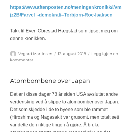
https://www.aftenposten.no/meninger/kronikk/i/vm
jz2B/Farvel_-demokrati–Torbjorn-Roe-Isaksen
Takk til Even Obrestad Hægstad som tipset meg om
denne kronikken.
Forfatter
Vegard Martinsen
Publisert
13. august 2018
Legg igjen en
kommentar
til
Demokrati,
frihet
og
Atombombene over Japan
kultur
–
Det er i disse dager 73 år siden USA avsluttet andre
en
verdenskrig ved å slippe to atombomber over Japan.
kommentar
Det som skjedde i de to byene som ble rammet
til
Torbjørn
(Hiroshima og Nagasaki) var grusomt, men totalt sett
Røe
var dette den riktige tingen å gjøre. Å bruke
Isaksens