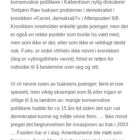
konservative politikere i København nylig diskuterer
Torbjørn Røe Isaksen problemer i demokratiet i
kronikken «Farvel, demokrati?» i Aftenposten 9/8.
Kronikken inneholder enkelte gode poenger, men det
er også en rekke punkter som burde ha vært med,
men som ikke er der, eller som ikke er vektlagt sterkt
nok. F.eks. er ordet «frihet» ikke nevnt i kronikken
(dog er «ytringsfrihet» nevnt); frihet er retten for
individer til å bestemme over seg og sitt.
Vi vil nevne noen av Isaksens poenger; først et noe
spesielt, men viktig eksempel som få eller ingen er
villige til å ta lærdom av: mange konservative
politikere hadde for ca 15 års tid siden det syn «at
demokratiet kunne og måtte vinne frem. … Ikke minst
preget det begrunnelsen for invasjonen av Irak i 2003
… Fasiten har vi i dag. Amerikanerne ble møtt som