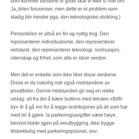
som kommer bilistene til gode skal vi ikke si noe om.
Ja, bilen forurenser, men dette er et problem som
stadig blir mindre pga. den teknologiske utvikling.)
Personbilen er altså en fin og nyttig ting. Den
representerer individualisme, den representerer
velstand, den representerer teknologi, sivilisasjon,
vitenskap og frihet, som alle er store verdier.
Men det er enkelte som ikke liker disse verdiene.
Disse er da naturlig nok også motstandere av
privatbilen. Denne motstanden gir seg en rekke
utslag: alt fra det å bære buttons med teksten «Bilfri
by» til å gå inn for å legge restriksjoner på alt som har
med bil å gjøre: la parkeringsavgifter være høye,
bevisst holde igjen på veiutbygging, ikke bygge
tilstrekkelig med parkeringsplasser, osv.