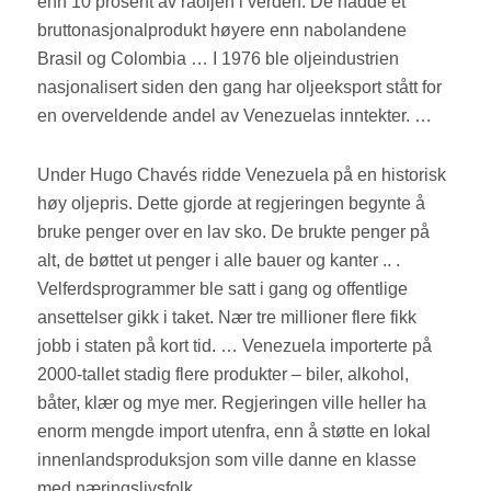
enn 10 prosent av råoljen i verden. De hadde et
bruttonasjonalprodukt høyere enn nabolandene
Brasil og Colombia … I 1976 ble oljeindustrien
nasjonalisert siden den gang har oljeeksport stått for
en overveldende andel av Venezuelas inntekter. …
Under Hugo Chavés ridde Venezuela på en historisk
høy oljepris. Dette gjorde at regjeringen begynte å
bruke penger over en lav sko. De brukte penger på
alt, de bøttet ut penger i alle bauer og kanter .. .
Velferdsprogrammer ble satt i gang og offentlige
ansettelser gikk i taket. Nær tre millioner flere fikk
jobb i staten på kort tid. … Venezuela importerte på
2000-tallet stadig flere produkter – biler, alkohol,
båter, klær og mye mer. Regjeringen ville heller ha
enorm mengde import utenfra, enn å støtte en lokal
innenlandsproduksjon som ville danne en klasse
med næringslivsfolk. …