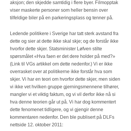
aksjon; den skjedde samtidig i flere byer. Filmopptak
viser maskerte personer som heller bensin over
tilfeldige biler på en parkeringsplass og tenner på.
Ledende politikere i Sverige har tatt sterk avstand fra
dette og sier at dette ikke skal skje; og de forstår ikke
hvorfor dette skjer. Statsminister Løfven stilte
spørsmålet «Hva faen er det dere holder på med?»
(Link til VGs artikkel om dette nedenfor.) Vi er ikke
overrasket over at politikerne ikke forstår hva som
skjer. Vi har en teori om hvorfor dette skjer, men siden
vi ikke vet hvilken gruppe gjerningsmennene tilhører,
mangler vi et viktig faktum, og vi vil derfor ikke nå si
hva denne teorien går ut på. Vi har dog kommentert
dette fenomenet tidligere, og vi gjengir denne
kommentaren nedenfor. Den ble publisert på DLFs
nettside 12. oktober 2011: