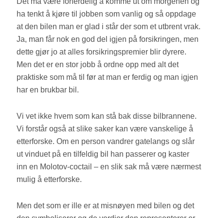
Det må være forferdelig å komme ut om morgenen og
ha tenkt å kjøre til jobben som vanlig og så oppdage
at den bilen man er glad i står der som et utbrent vrak.
Ja, man får nok en god del igjen på forsikringen, men
dette gjør jo at alles forsikringspremier blir dyrere.
Men det er en stor jobb å ordne opp med alt det
praktiske som må til før at man er ferdig og man igjen
har en brukbar bil.
Vi vet ikke hvem som kan stå bak disse bilbrannene.
Vi forstår også at slike saker kan være vanskelige å
etterforske. Om en person vandrer gatelangs og slår
ut vinduet på en tilfeldig bil han passerer og kaster
inn en Molotov-coctail – en slik sak må være nærmest
mulig å etterforske.
Men det som er ille er at misnøyen med bilen og det