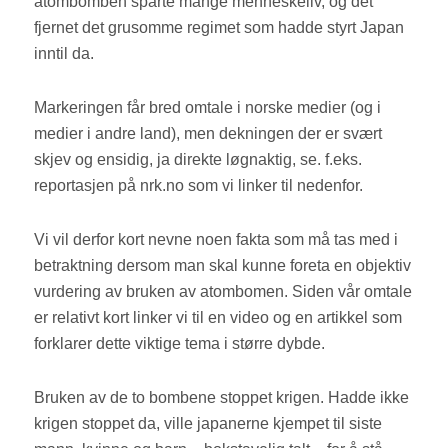
atombomben sparte mange menneskeliv, og det
kronikk
fjernet det grusomme regimet som hadde styrt Japan
inntil da.
Markeringen får bred omtale i norske medier (og i
medier i andre land), men dekningen der er svært
skjev og ensidig, ja direkte løgnaktig, se. f.eks.
reportasjen på nrk.no som vi linker til nedenfor.
Vi vil derfor kort nevne noen fakta som må tas med i
betraktning dersom man skal kunne foreta en objektiv
vurdering av bruken av atombomen. Siden vår omtale
er relativt kort linker vi til en video og en artikkel som
forklarer dette viktige tema i større dybde.
Bruken av de to bombene stoppet krigen. Hadde ikke
krigen stoppet da, ville japanerne kjempet til siste