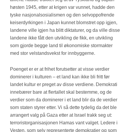
høsten 1945, etter at krigen var vunnet, hadde den
tyske nasjonalsosialismen og den selvoppofrende
keiserdyrkingen i Japan kunnet blomstret opp igjen,
landene ville igjen ha blitt diktaturer, og da ville disse
landene ikke fått den utvikling de fikk, en utvikling
som gjorde begge land til økonomiske stormakter
med stor velstandsvekst for innbyggerne.
Poenget er er at frihet forutsetter at visse verdier
dominerer i kulturen – et land kan ikke bli fritt før
landet kultur er preget av disse verdiene. Demokrati
innebærer bare at flertallet skal bestemme, og de
verdier som da dominerer i et land blir da de verdier
som staten styrer etter. Vi så dette tydelig da det ble
arrangert valg på Gaza etter at Israel trakk seg ut:
terroristorganisasjonen Hamas vant valget. Ledere i
Vesten, som selv representerte demokratier og som