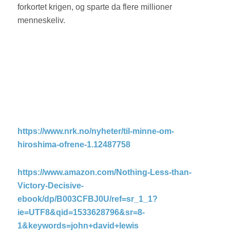
forkortet krigen, og sparte da flere millioner
menneskeliv.
https://www.nrk.no/nyheter/til-minne-om-
hiroshima-ofrene-1.12487758
https://www.amazon.com/Nothing-Less-than-
Victory-Decisive-
ebook/dp/B003CFBJ0U/ref=sr_1_1?
ie=UTF8&qid=1533628796&sr=8-
1&keywords=john+david+lewis