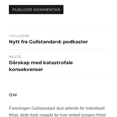
Innleggsnavigasjon
TIDLIGERE
Nytt fra Gullstandard: podkaster
Forrige
innlegg:
NESTE
Dårskap med katastrofale
Neste
konsekvenser
innlegg:
OM
Foreningen Gullstandard skal arbeide for individuell
frihet, dette fordi respekt for hver enkelt borgers frihet