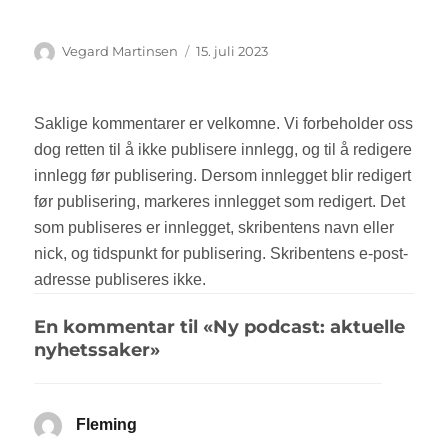
Forfatter
Vegard Martinsen
Publisert
15. juli 2023
En kommentar til «Ny podcast: aktuelle
nyhetssaker»
Fleming
sier: