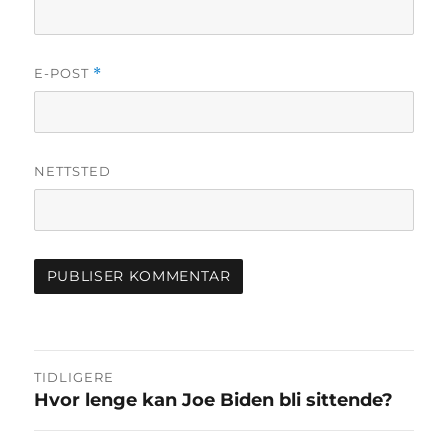
E-POST
*
NETTSTED
Innleggsnavigasjon
TIDLIGERE
Hvor lenge kan Joe Biden bli sittende?
Forrige
innlegg: