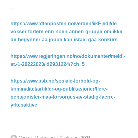
.
https://www.aftenposten.no/verden/i/kEjedj/de-
vokser-fortere-enn-noen-annen-gruppe-om-ikke-
de-begynner-aa-jobbe-kan-israel-gaa-konkurs
https://www.regjeringen.no/no/dokumenter/meld.-
st.-1-20222023/id2931224/?ch=5
https://www.ssb.no/sosiale-forhold-og-
kriminalitet/artikler-og-publikasjoner/flere-
pensjonister-maa-forsorges-av-stadig-faerre-
yrkesaktive
Forfatter
Vegard Martinsen
Publisert
2. oktober 2023