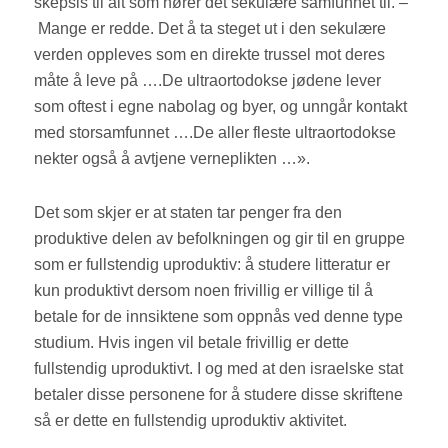
skepsis til alt som hører det sekulære samfunnet til. –
Mange er redde. Det å ta steget ut i den sekulære
verden oppleves som en direkte trussel mot deres
måte å leve på ….De ultraortodokse jødene lever
som oftest i egne nabolag og byer, og unngår kontakt
med storsamfunnet ….De aller fleste ultraortodokse
nekter også å avtjene verneplikten …».
Det som skjer er at staten tar penger fra den
produktive delen av befolkningen og gir til en gruppe
som er fullstendig uproduktiv: å studere litteratur er
kun produktivt dersom noen frivillig er villige til å
betale for de innsiktene som oppnås ved denne type
studium. Hvis ingen vil betale frivillig er dette
fullstendig uproduktivt. I og med at den israelske stat
betaler disse personene for å studere disse skriftene
så er dette en fullstendig uproduktiv aktivitet.