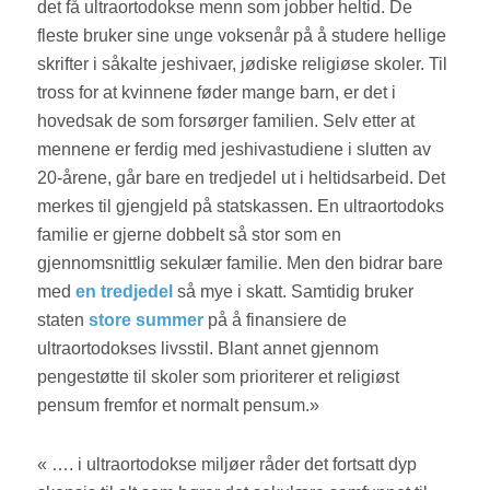
det få ultraortodokse menn som jobber heltid. De
fleste bruker sine unge voksenår på å studere hellige
skrifter i såkalte jeshivaer, jødiske religiøse skoler. Til
tross for at kvinnene føder mange barn, er det i
hovedsak de som forsørger familien. Selv etter at
mennene er ferdig med jeshivastudiene i slutten av
20-årene, går bare en tredjedel ut i heltidsarbeid. Det
merkes til gjengjeld på statskassen. En ultraortodoks
familie er gjerne dobbelt så stor som en
gjennomsnittlig sekulær familie. Men den bidrar bare
med
en tredjedel
så mye i skatt. Samtidig bruker
staten
store summer
på å finansiere de
ultraortodokses livsstil. Blant annet gjennom
pengestøtte til skoler som prioriterer et religiøst
pensum fremfor et normalt pensum.»
« …. i ultraortodokse miljøer råder det fortsatt dyp