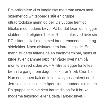
Fra artikkelen: «I et innglasset møterom utstyrt med
skjermer og whiteboards står en gruppe
ultraortodokse menn og ber. De vugger frem og
tilbake med hodene bøyd. På bordet foran dem ligger
stabler med religiøse bøker. Rett utenfor, ved hver sin
PC, sitter et titall menn med bredbremmede hatter og
sidelokker. Noen diskuterer en forretningsidé. En
mann studerer tallene på en tradingterminal, mens et
bilde av en gammel rabbiner våker over ham på
monitoren ved siden av. – Vi tilrettelegger for felles
bønn tre ganger om dagen, forklarer Yitzik Crombie.
Han er mannen bak dette innovasjonssenteret nord i
Jerusalem, som kun er åpent for ultraortodokse menn.
En gruppe som hverken har tradisjon for å bruke
moderne teknologi eller å delta i arbeidslivet.»