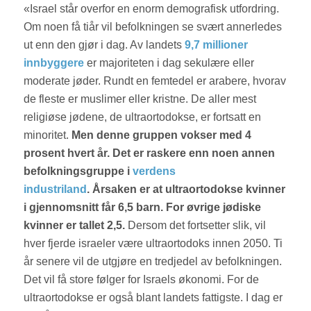
«Israel står overfor en enorm demografisk utfordring.
Om noen få tiår vil befolkningen se svært annerledes
ut enn den gjør i dag. Av landets
9,7 millioner
innbyggere
er majoriteten i dag sekulære eller
moderate jøder. Rundt en femtedel er arabere, hvorav
de fleste er muslimer eller kristne. De aller mest
religiøse jødene, de ultraortodokse, er fortsatt en
minoritet.
Men denne gruppen vokser med 4
prosent hvert år. Det er raskere enn noen annen
befolkningsgruppe i
verdens
industriland
.
Årsaken er at ultraortodokse kvinner
i gjennomsnitt får 6,5 barn. For øvrige jødiske
kvinner er tallet 2,5.
Dersom det fortsetter slik, vil
hver fjerde israeler være ultraortodoks innen 2050. Ti
år senere vil de utgjøre en tredjedel av befolkningen.
Det vil få store følger for Israels økonomi. For de
ultraortodokse er også blant landets fattigste. I dag er