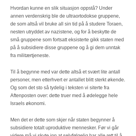
Hvordan kunne en slik situasjon oppstå? Under
annen verdenskrig ble de ultraortodokse gruppene,
de som altså vil bruke all sin tid på å studere Toraen,
nesten utryddet av nazistene, og for å beskytte de
små gruppene som fortsatt eksisterte gikk staten med
på å subsidiere disse gruppene og å gi dem unntak
fra militærtjeneste.
Til å begynne med var dette altså et svært lite antall
personer, men etterhvert er antallet blitt sterkt økende.
Og som det sto så tydelig i teksten vi siterte fra
Aftenposten over: dette truer med å ødelegge hele
Israels økonomi.
Men det er dette som skjer når staten begynner å
subsidiere totalt uproduktive mennesker. Før vi går
videre må vi skyte inn at selvfølgelig har alle rett til å